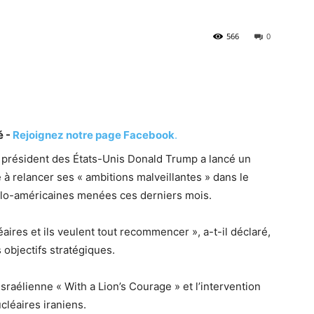
566
0
é -
Rejoignez notre page Facebook
.
le président des États-Unis Donald Trump a lancé un
he à relancer ses « ambitions malveillantes » dans le
élo-américaines menées ces derniers mois.
éaires et ils veulent tout recommencer », a-t-il déclaré,
 objectifs stratégiques.
sraélienne « With a Lion’s Courage » et l’intervention
cléaires iraniens.