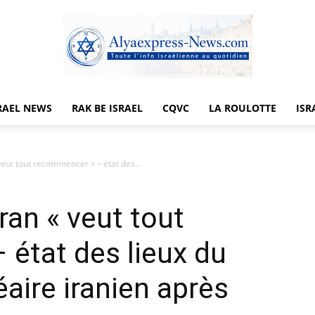
RAEL NEWS
RAK BE ISRAEL
CQVC
LA ROULOTTE
ISR
Alyaexpress-
 veut tout recommencer » – état des...
Iran « veut tout
News
état des lieux du
ire iranien après