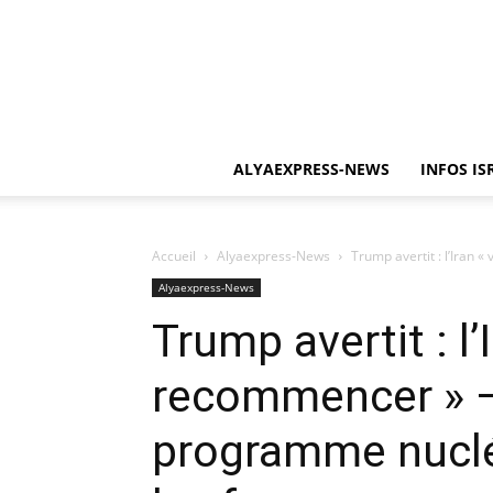
ALYAEXPRESS-NEWS
INFOS IS
Accueil
Alyaexpress-News
Trump avertit : l’Iran «
Alyaexpress-News
Trump avertit : l’
recommencer » – 
programme nucléa