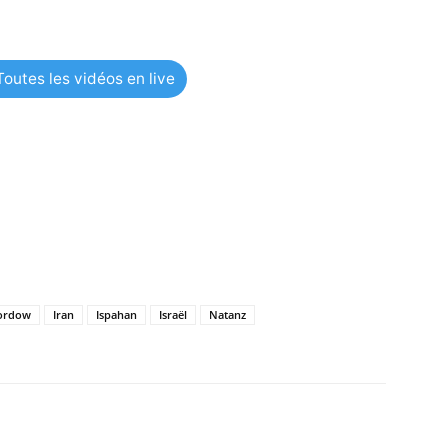
outes les vidéos en live
ordow
Iran
Ispahan
Israël
Natanz