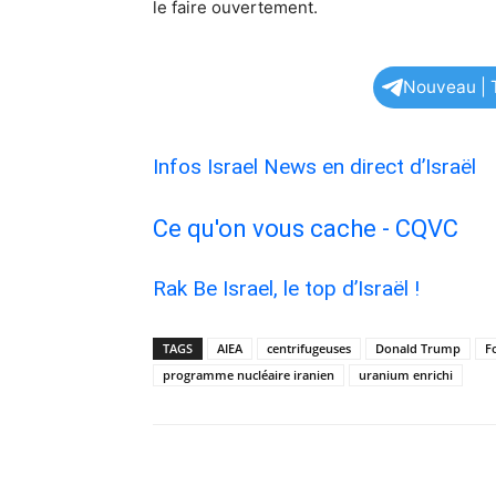
le faire ouvertement.
Nouveau | T
Infos Israel News en direct d’Israël
Ce qu'on vous cache - CQVC
Rak Be Israel, le top d’Israël !
TAGS
AIEA
centrifugeuses
Donald Trump
F
programme nucléaire iranien
uranium enrichi