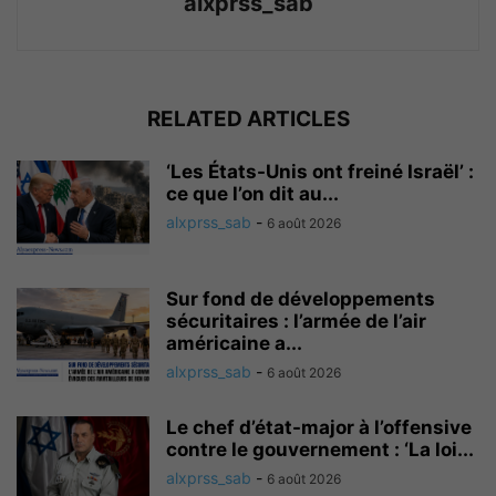
alxprss_sab
RELATED ARTICLES
‘Les États-Unis ont freiné Israël’ :
ce que l’on dit au...
alxprss_sab
-
6 août 2026
Sur fond de développements
sécuritaires : l’armée de l’air
américaine a...
alxprss_sab
-
6 août 2026
Le chef d’état-major à l’offensive
contre le gouvernement : ‘La loi...
alxprss_sab
-
6 août 2026