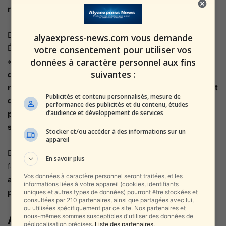
risquons de perdre notre emprise sur la réalité. »
Elle a également exprimé son malaise face à l’inaction des
alyaexpress-news.com vous demande
États-Unis :
votre consentement pour utiliser vos
données à caractère personnel aux fins
« Un immense changement est à venir dans le domaine
suivantes :
de l’IA, et plusieurs pays ont déjà réagi de manière
responsable – à l’exception des États-Unis. Il est effrayant
Publicités et contenu personnalisés, mesure de
de voir à quel point le gouvernement américain est
performance des publicités et du contenu, études
d’audience et développement de services
paralysé face à la nécessité de légiférer pour protéger
ses citoyens des dangers imminents de l’IA. »
Stocker et/ou accéder à des informations sur un
appareil
Elle a conclu en appelant le gouvernement américain à
En savoir plus
faire de la législation sur l’usage de l’IA une
« priorité
Vos données à caractère personnel seront traitées, et les
absolue »
, soulignant que cette question affecte
« l’avenir
informations liées à votre appareil (cookies, identifiants
proche de toute l’humanité »
.
uniques et autres types de données) pourront être stockées et
consultées par 210 partenaires, ainsi que partagées avec lui,
ou utilisées spécifiquement par ce site. Nos partenaires et
nous-mêmes sommes susceptibles d'utiliser des données de
Antécédents de conflits liés à l’IA
géolocalisation précises.
Liste des partenaires.