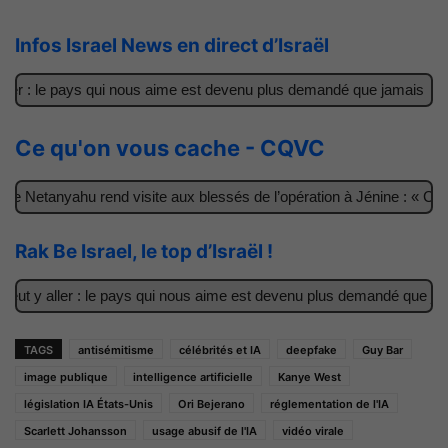
Infos Israel News en direct d’Israël
er : le pays qui nous aime est devenu plus demandé que jamais
I
Ce qu'on vous cache - CQVC
 Netanyahu rend visite aux blessés de l’opération à Jénine : « Ces 
Rak Be Israel, le top d’Israël !
ut y aller : le pays qui nous aime est devenu plus demandé que jamai
TAGS
antisémitisme
célébrités et IA
deepfake
Guy Bar
image publique
intelligence artificielle
Kanye West
législation IA États-Unis
Ori Bejerano
réglementation de l'IA
Scarlett Johansson
usage abusif de l'IA
vidéo virale