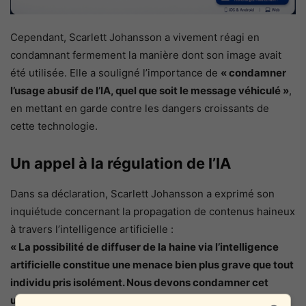
Cependant, Scarlett Johansson a vivement réagi en
condamnant fermement la manière dont son image avait
été utilisée. Elle a souligné l’importance de
« condamner
l’usage abusif de l’IA, quel que soit le message véhiculé »
,
en mettant en garde contre les dangers croissants de
cette technologie.
Un appel à la régulation de l’IA
Dans sa déclaration, Scarlett Johansson a exprimé son
inquiétude concernant la propagation de contenus haineux
à travers l’intelligence artificielle :
« La possibilité de diffuser de la haine via l’intelligence
artificielle constitue une menace bien plus grave que tout
individu pris isolément. Nous devons condamner cet
usage abusif, sans tenir compte du message, sinon nous