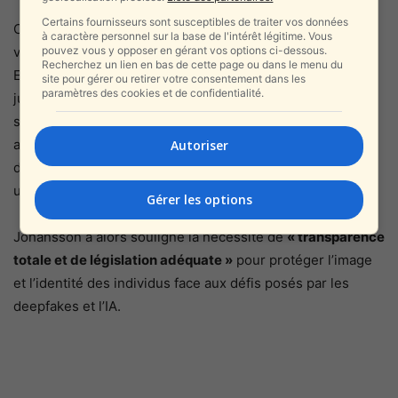
Certains fournisseurs sont susceptibles de traiter vos données
Ce n’est pas la première fois que Scarlett Johansson est
à caractère personnel sur la base de l'intérêt légitime. Vous
pouvez vous y opposer en gérant vos options ci-dessous.
victime de contenus générés par intelligence artificielle.
Recherchez un lien en bas de cette page ou dans le menu du
En novembre 2023, elle avait menacé de poursuites
site pour gérer ou retirer votre consentement dans les
paramètres des cookies et de confidentialité.
judiciaires une entreprise qui avait utilisé son image sans
son consentement dans une publicité. En mai 2024, elle
avait également exprimé son indignation après avoir
Autoriser
découvert une imitation vocale troublante de sa voix
utilisée dans une version de ChatGPT nommée Sky.
Gérer les options
Johansson a alors souligné la nécessité de
« transparence
totale et de législation adéquate »
pour protéger l’image
et l’identité des individus face aux défis posés par les
deepfakes et l’IA.