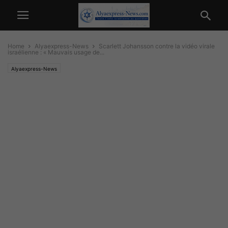
Home
Alyaexpress-News
Scarlett Johansson contre la vidéo virale
israélienne : « Mauvais usage de...
Alyaexpress-News