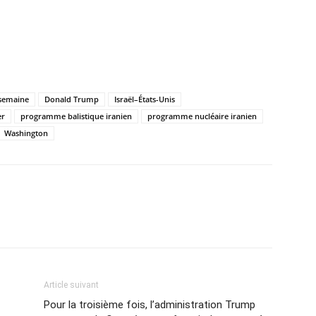
 semaine
Donald Trump
Israël–États-Unis
er
programme balistique iranien
programme nucléaire iranien
Washington
Article suivant
Pour la troisième fois, l’administration Trump