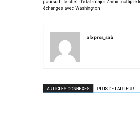
poursuit : le chef d’état-major Zamir multiplie 
échanges avec Washington
alxprss_sab
ARTICLES CONNEXES
PLUS DE L'AUTEUR