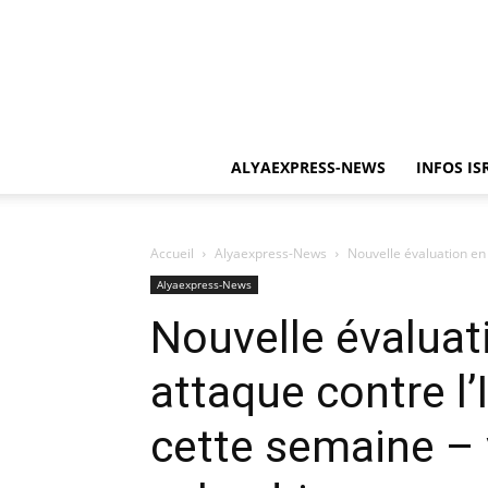
ALYAEXPRESS-NEWS
INFOS IS
Accueil
Alyaexpress-News
Nouvelle évaluation en I
Alyaexpress-News
Nouvelle évaluati
attaque contre l’I
cette semaine – 