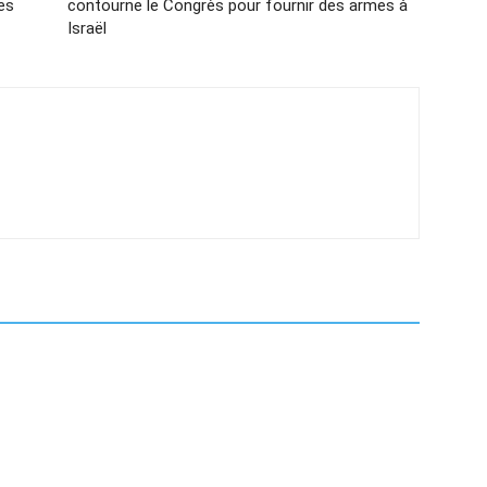
les
contourne le Congrès pour fournir des armes à
Israël