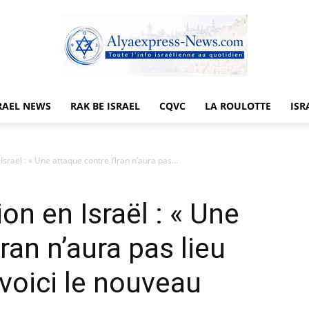
RAEL NEWS
RAK BE ISRAEL
CQVC
LA ROULOTTE
ISR
Alyaexpress-
sraël : « Une attaque contre l’Iran n’aura pas...
on en Israël : « Une
News
ran n’aura pas lieu
voici le nouveau