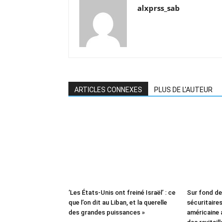
alxprss_sab
ARTICLES CONNEXES
PLUS DE L'AUTEUR
‘Les États-Unis ont freiné Israël’ : ce
Sur fond d
que l’on dit au Liban, et la querelle
sécuritaires 
des grandes puissances »
américaine