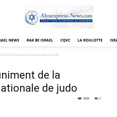
RAEL NEWS
RAK BE ISRAEL
CQVC
LA ROULOTTE
ISR
Alyaexpress-
nt de la Fédération internationale de judo
finiment de la
News
nationale de judo
1839
0