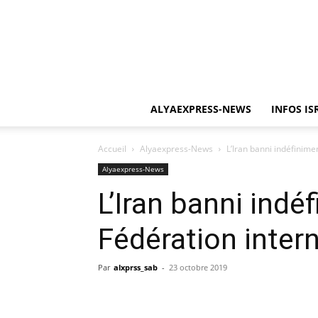
ALYAEXPRESS-NEWS
INFOS IS
Accueil
Alyaexpress-News
L’Iran banni indéfinime
Alyaexpress-News
L’Iran banni indé
Fédération inter
Par
alxprss_sab
-
23 octobre 2019