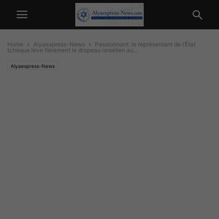
Home
Alyaexpress-News
Passionnant: le représentant de l’État
tchèque lève fièrement le drapeau israélien au...
Alyaexpress-News