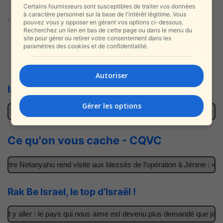
Certains fournisseurs sont susceptibles de traiter vos données
à caractère personnel sur la base de l'intérêt légitime. Vous
.
pouvez vous y opposer en gérant vos options ci-dessous.
Recherchez un lien en bas de cette page ou dans le menu du
site pour gérer ou retirer votre consentement dans les
paramètres des cookies et de confidentialité.
Nouveau | Toutes les vidéos en live
Autoriser
Infos Israel News en direct d’Israël
Gérer les options
r : le pays qui nous aime est devenu plus demandé que jamais
Il 
Ce qu'on vous cache - CQVC
tre Netanyahu rend visite aux blessés de l’opération à Jénine : « C
Rak Be Israel, le top d’Israël !
t y aller : le pays qui nous aime est devenu plus demandé que jamai