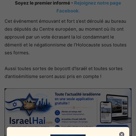
Soyez le premier informé -
Rejoignez notre page
Facebook
.
Cet événement émouvant et fort s’est déroulé au bureau
des députés du Centre européen, au moment où ils ont
approuvé par un vote écrasant la loi condamnant le
démenti et le négationnisme de l’Holocauste sous toutes
ses formes.
Aussi toutes sortes de boycott d’Israël et toutes sortes
d’antisémitisme seront aussi pris en compte !