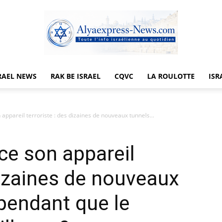
RAEL NEWS
RAK BE ISRAEL
CQVC
LA ROULOTTE
ISR
Alyaexpress-
ppareil terroriste : des dizaines de nouveaux tunnels...
ce son appareil
News
dizaines de nouveaux
pendant que le