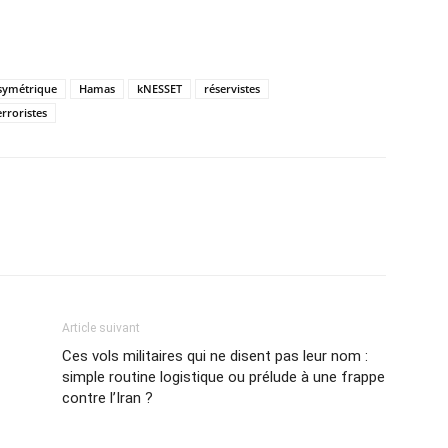
symétrique
Hamas
kNESSET
réservistes
erroristes
Article suivant
Ces vols militaires qui ne disent pas leur nom :
simple routine logistique ou prélude à une frappe
contre l’Iran ?