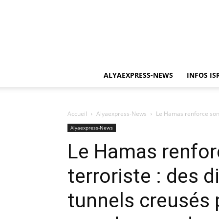
ALYAEXPRESS-NEWS
INFOS IS
Accueil
Alyaexpress-News
Le Hamas renforce son a
Alyaexpress-News
Le Hamas renfor
terroriste : des 
tunnels creusés 