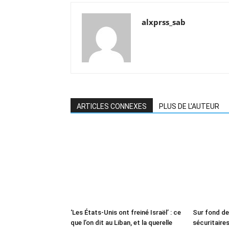
alxprss_sab
ARTICLES CONNEXES
PLUS DE L'AUTEUR
‘Les États-Unis ont freiné Israël’ : ce
Sur fond d
que l’on dit au Liban, et la querelle
sécuritaires 