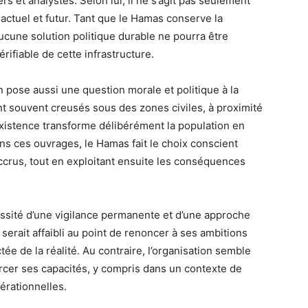
 et analystes. Selon lui, il ne s’agit pas seulement
 actuel et futur. Tant que le Hamas conserve la
aucune solution politique durable ne pourra être
ifiable de cette infrastructure.
on pose aussi une question morale et politique à la
t souvent creusés sous des zones civiles, à proximité
 existence transforme délibérément la population en
ans ces ouvrages, le Hamas fait le choix conscient
accrus, tout en exploitant ensuite les conséquences
essité d’une vigilance permanente et d’une approche
 serait affaibli au point de renoncer à ses ambitions
ée de la réalité. Au contraire, l’organisation semble
rcer ses capacités, y compris dans un contexte de
érationnelles.