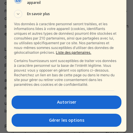
de communication. La vigilance contre l’espionnage,
appareil
naturellement aiguisée dans les échanges d’emails ou lors
En savoir plus
de conversations téléphoniques, a tendance à se relâcher
Vos données à caractère personnel seront traitées, et les
sur une plateforme que les gens utilisent pour chercher un
informations liées à votre appareil (cookies, identifiants
emploi ou élargir leur réseau.
uniques et autres types de données) pourront être stockées et
consultées par 210 partenaires, ainsi que partagées avec lui,
ou utilisées spécifiquement par ce site. Nos partenaires et
nous-mêmes sommes susceptibles d'utiliser des données de
L’alerte des Five Eyes s’inscrit dans un contexte de
géolocalisation précises.
Liste des partenaires.
durcissement généralisé des tensions entre les
Certains fournisseurs sont susceptibles de traiter vos données
puissances occidentales et la Chine sur le terrain du
à caractère personnel sur la base de l'intérêt légitime. Vous
pouvez vous y opposer en gérant vos options ci-dessous.
renseignement. Au-delà des activités numériques, les
Recherchez un lien en bas de cette page ou dans le menu du
agences de contre-espionnage américaine, britannique et
site pour gérer ou retirer votre consentement dans les
paramètres des cookies et de confidentialité.
australienne ont multiplié ces dernières années les mises
en garde contre des tentatives chinoises d’infiltrer les
Autoriser
universités, les entreprises technologiques et les
institutions gouvernementales.
Gérer les options
Pour les personnels de sécurité et de défense, la leçon