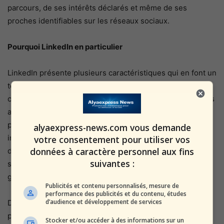
parcours, de ses intérêts déclarés et même de ses
proches identifiables sur les réseaux sociaux.
Pourquoi LinkedIn en particulier
LinkedIn présente plusieurs caractéristiques qui en font un
terrain idéal pour ce type d’opérations. La plateforme est
conçue pour encourager les connections professionnelles
avec des inconnus — contrairement aux réseaux sociaux
personnels, accepter une demande de connexion d’un
alyaexpress-news.com vous demande
inconnu y est socialement normal. Les profils y sont
votre consentement pour utiliser vos
données à caractère personnel aux fins
détaillés, souvent mis à jour, et incluent des informations
suivantes :
sur l’employeur actuel, le parcours militaire ou
gouvernemental, les contacts professionnels.
Publicités et contenu personnalisés, mesure de
performance des publicités et du contenu, études
d’audience et développement de services
De plus, LinkedIn est perçu comme un environnement
professionnel sérieux, moins suspect que d’autres canaux
Stocker et/ou accéder à des informations sur un