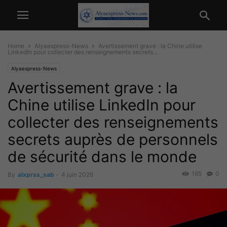
Home
Alyaexpress-News
Avertissement grave : la Chine utilise
LinkedIn pour collecter des renseignements secrets...
Alyaexpress-News
Avertissement grave : la
Chine utilise LinkedIn pour
collecter des renseignements
secrets auprès de personnels
de sécurité dans le monde
165
0
By
alxprss_sab
-
4 juin 2026