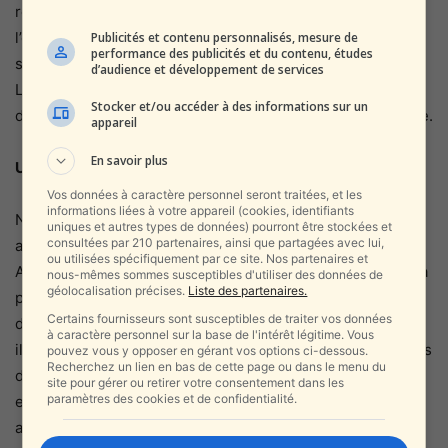
retrouvés. Les États-Unis avaient été informés de
l’opération à l’avance. Rappelons que, dans l’accord-cadre
Publicités et contenu personnalisés, mesure de
performance des publicités et du contenu, études
signé entre Israël et le Liban, le retrait israélien du sud du
d’audience et développement de services
Liban est censé progresser en parallèle du désarmement
Stocker et/ou accéder à des informations sur un
du Hezbollah et du déploiement élargi de l’armée libanaise.
appareil
En savoir plus
Une charge contre l’opposition et les médias
Vos données à caractère personnel seront traitées, et les
informations liées à votre appareil (cookies, identifiants
Netanyahou est ensuite passé à l’attaque contre ses
uniques et autres types de données) pourront être stockées et
consultées par 210 partenaires, ainsi que partagées avec lui,
adversaires politiques et les médias. « Quand je parle aux
ou utilisées spécifiquement par ce site. Nos partenaires et
Américains de la politique israélienne, je leur dis qu’il n’y a
nous-mêmes sommes susceptibles d'utiliser des données de
géolocalisation précises.
Liste des partenaires.
pas de gauche-gauche. Tout le monde se fait passer pour
Certains fournisseurs sont susceptibles de traiter vos données
de droite, mais au fond ce sont des gens de gauche », a-t-
à caractère personnel sur la base de l'intérêt légitime. Vous
il déclaré. Netanyahou a affirmé que, lors des délibérations
pouvez vous y opposer en gérant vos options ci-dessous.
Recherchez un lien en bas de cette page ou dans le menu du
du cabinet, certains avaient appelé à accepter les
site pour gérer ou retirer votre consentement dans les
paramètres des cookies et de confidentialité.
exigences du Hamas : « Au cabinet, ils ont dit : ‘il faut
accepter le diktat du Hamas, sortir de la bande, récupérer