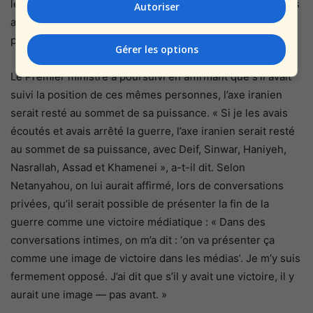
les otages et revenir s’occuper de Gaza dans deux ou trois
Autoriser
ans’. » Il a ajouté : « Ceux qui disent ‘pourquoi n’avez-vous
pas obtenu 100 %’ étaient prêts à accepter 0. »
Gérer les options
Le Premier ministre a poursuivi en affirmant que s’il avait
suivi la position de ces mêmes personnes, l’axe iranien
serait resté au sommet de sa puissance. « Si je les avais
écoutés et avais arrêté la guerre, l’axe iranien serait resté
au sommet de sa puissance, avec Deif, Sinwar, Haniyeh,
Nasrallah, Assad et Khamenei », a-t-il dit. Selon
Netanyahou, on lui aurait affirmé, lors de conversations
privées, qu’il serait possible de présenter la fin de la
guerre comme une victoire médiatique : « Dans des
conversations intimes, on m’a dit : ‘on va présenter ça
comme une image de victoire dans les médias’. Je m’y suis
fermement opposé. J’ai dit que s’il y avait une victoire, il y
aurait une image — pas avant. »