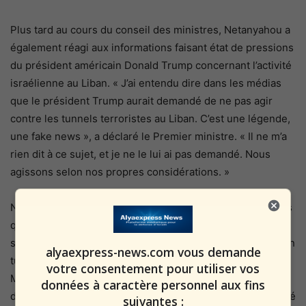
Plus tard au cours du conseil des ministres, Netanyahou a
également réagi aux informations faisant état de pressions
du président américain Donald Trump concernant l’activité
israélienne au Liban. « J’ai entendu dire dans les médias
que le président Trump aurait demandé de ne pas agir
contre les tunnels terroristes au Liban. C’est une légende,
une fake news », a déclaré le Premier ministre. « Il ne m’a
rien dit à ce sujet, et je ne le lui ai pas demandé. Nous
agissons selon nos propres considérations. »
Netanyahou a tenu ces propos environ une semaine après
que Tsahal a annoncé avoir détruit une infrastructure
souterraine du Hezbollah dans le sud du Liban. Il s’agit d’un
alyaexpress-news.com vous demande
tunnel d’environ 200 mètres de long dans la zone de
votre consentement pour utiliser vos
Majdal Zoun, surnommé la « forteresse des drones », où
données à caractère personnel aux fins
des centaines de moyens de combat et de lanceurs ont été
suivantes :