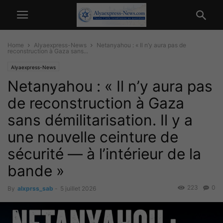
Home
Alyaexpress-News
Netanyahou : « Il n’y aura pas de
reconstruction à Gaza sans...
Alyaexpress-News
Netanyahou : « Il n’y aura pas
de reconstruction à Gaza
sans démilitarisation. Il y a
une nouvelle ceinture de
sécurité — à l’intérieur de la
bande »
223
0
By
alxprss_sab
-
5 juillet 2026