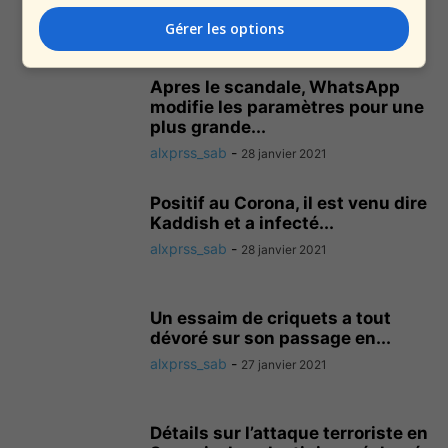
alxprss_sab
-
28 janvier 2021
Gérer les options
Apres le scandale, WhatsApp
modifie les paramètres pour une
plus grande...
alxprss_sab
-
28 janvier 2021
Positif au Corona, il est venu dire
Kaddish et a infecté...
alxprss_sab
-
28 janvier 2021
Un essaim de criquets a tout
dévoré sur son passage en...
alxprss_sab
-
27 janvier 2021
Détails sur l’attaque terroriste en