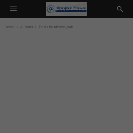
Home
Authors
Posts by alxprss_sab