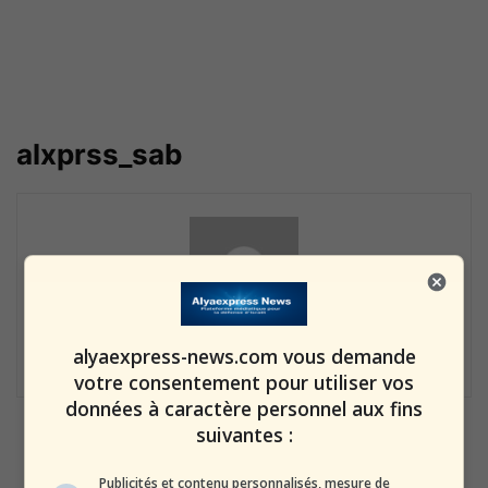
alxprss_sab
3641 POSTS
0 COMMENTS
alyaexpress-news.com vous demande
votre consentement pour utiliser vos
données à caractère personnel aux fins
suivantes :
Un responsable palestinien dit
que des quantités massives de
Publicités et contenu personnalisés, mesure de
trois vaccins...