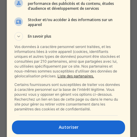
performance des publicités et du contenu, études
alxprss_sab
-
31 janvier 2021
d’audience et développement de services
Stocker et/ou accéder à des informations sur un
Le PDG de l’hôpital Hadassah :
appareil
Même les médecins pleurent...
En savoir plus
alxprss_sab
-
28 janvier 2021
Vos données à caractère personnel seront traitées, et les
informations liées à votre appareil (cookies, identifiants
uniques et autres types de données) pourront être stockées et
Un législateur de New York
consultées par 210 partenaires, ainsi que partagées avec lui,
fustigé pour ses allégations
ou utilisées spécifiquement par ce site. Nos partenaires et
scandaleuses selon...
nous-mêmes sommes susceptibles d'utiliser des données de
géolocalisation précises.
Liste des partenaires.
alxprss_sab
-
28 janvier 2021
Certains fournisseurs sont susceptibles de traiter vos données
à caractère personnel sur la base de l'intérêt légitime. Vous
La mutation britannique affecte
pouvez vous y opposer en gérant vos options ci-dessous.
les enfants israéliens avec
Recherchez un lien en bas de cette page ou dans le menu du
site pour gérer ou retirer votre consentement dans les
75000 mineurs infectés
paramètres des cookies et de confidentialité.
alxprss_sab
-
28 janvier 2021
Autoriser
Pr Sharon Alroy-Preis : « Plus de
gens sont morts en deux...