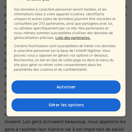
complexe qu’ils ne savaient pas auparavant. Ils ne savaient
Vos données à caractère personnel seront traitées, et les
pas combien de temps cela allait durer, ce n’était pas limité
informations liées à votre appareil (cookies, identifiants
uniques et autres types de données) pourront être stockées et
dans le temps, c’était une période terrible pour eux.
consultées par 210 partenaires, ainsi que partagées avec lui,
ou utilisées spécifiquement par ce site. Nos partenaires et
«De nombreux Juifs d’Afrique du Nord ont écrit des
nous-mêmes sommes susceptibles d'utiliser des données de
journaux, des mémoires et des plaintes sur leur situation
géolocalisation précises.
Liste des partenaires.
pendant la Seconde Guerre mondiale. Les dirigeants
Certains fournisseurs sont susceptibles de traiter vos données
à caractère personnel sur la base de l'intérêt légitime. Vous
communautaires ont publié certaines des histoires
pouvez vous y opposer en gérant vos options ci-dessous.
immédiatement après la guerre. Beaucoup d’informations
Recherchez un lien en bas de cette page ou dans le menu du
site pour gérer ou retirer votre consentement dans les
ont été publiées, et nous sommes exposés à ces choses
paramètres des cookies et de confidentialité.
au fil des ans. Il y a quelques années, nous avons publié le
journal d’un Juif nommé Kalmo Hori. Dans lequel il a écrit
Autoriser
une description quotidienne de ses expériences et de
celles de sa famille – comment les Allemands ont
Gérer les options
confisqué leur maison, et ils ont tous dû être entassés
dans une pièce d’une autre famille dans le quartier où ils
vivaient. Les gens écrivaient beaucoup, nous appelons les
gens à raconter leur histoire car il est important de savoir