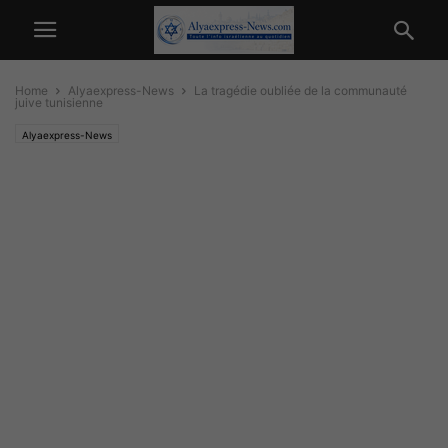
Home
Alyaexpress-News
La tragédie oubliée de la communauté
juive tunisienne
Alyaexpress-News