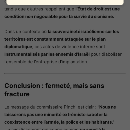
dure accusent le gouvernement d’abandonner les colons,
tandis que d’autres rappellent que
l’État de droit est une
condition non négociable pour la survie du sionisme.
Dans un contexte où
la souveraineté israélienne sur les
territoires est constamment attaquée sur le plan
diplomatique
, ces actes de violence interne sont
instrumentalisés par les ennemis d’Israël
pour diaboliser
l’ensemble de l’entreprise d’implantation.
Conclusion : fermeté, mais sans
fracture
Le message du commissaire Pinchi est clair :
“Nous ne
laisserons pas une minorité extrémiste saboter la
coexistence entre l’armée, la police et les habitants.”
Un avertissement qui sonne comme
un appel à la