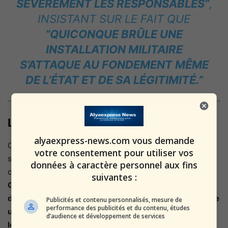
SÉVÈREMENT LES RESPONSABLES”
,
INSISTANT SUR LE FAIT QUE
“QUICONQUE BRÛLE UNE
INSTALLATION MILITAIRE
S’ATTAQUE AU FONDEMENT MÊME
DE L’ÉTAT ET DE SA LÉGITIMITÉ.”
Le lien avec la sécurité nationale
alyaexpress-news.com vous demande
Ces actes ne sont pas anecdotiques. Dans le climat
votre consentement pour utiliser vos
sécuritaire actuel, alors qu’Israël mène une campagne
données à caractère personnel aux fins
continue contre
le terrorisme islamiste en provenance de
suivantes :
Gaza, de Syrie et d’Iran
,
l’émergence de groupes
d’extrême droite incontrôlés en Judée-Samarie constitue
Publicités et contenu personnalisés, mesure de
performance des publicités et du contenu, études
une double menace
: pour l’ordre intérieur, et pour
la
d’audience et développement de services
légitimité diplomatique d’Israël à l’étranger.