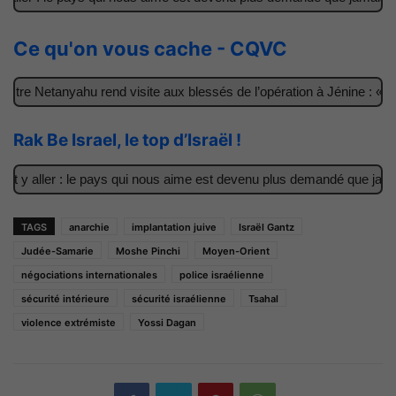
Ce qu'on vous cache - CQVC
re Netanyahu rend visite aux blessés de l’opération à Jénine : « Ce
Rak Be Israel, le top d’Israël !
 y aller : le pays qui nous aime est devenu plus demandé que jamais
TAGS
anarchie
implantation juive
Israël Gantz
Judée-Samarie
Moshe Pinchi
Moyen-Orient
négociations internationales
police israélienne
sécurité intérieure
sécurité israélienne
Tsahal
violence extrémiste
Yossi Dagan