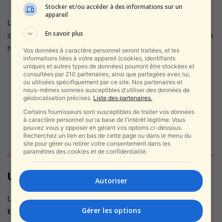
Stocker et/ou accéder à des informations sur un
appareil
Les
services de sécurité, Tsahal, le Shin Bet et la police
,
En savoir plus
collaborent pour prévenir
une perte de contrôle locale
. Un
haut responsable a déclaré :
Vos données à caractère personnel seront traitées, et les
informations liées à votre appareil (cookies, identifiants
uniques et autres types de données) pourront être stockées et
“NOUS DEVONS ÉRADIQUER LES
consultées par 210 partenaires, ainsi que partagées avec lui,
ou utilisées spécifiquement par ce site. Nos partenaires et
SEMENCES DE L’ANARCHIE
nous-mêmes sommes susceptibles d'utiliser des données de
géolocalisation précises.
Liste des partenaires.
MAINTENANT. CAR SI NOUS
Certains fournisseurs sont susceptibles de traiter vos données
ÉCHOUONS, NOUS PAIERONS TOUS
à caractère personnel sur la base de l'intérêt légitime. Vous
pouvez vous y opposer en gérant vos options ci-dessous.
LE PRIX.”
Recherchez un lien en bas de cette page ou dans le menu du
site pour gérer ou retirer votre consentement dans les
paramètres des cookies et de confidentialité.
Une question politique et identitaire
Autoriser
La violence interne en Judée-Samarie réveille aussi
des
Gérer les options
tensions politiques internes
. Les partisans d’une ligne