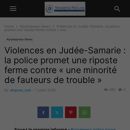
Home
Alyaexpress-News
Violences en Judée-Samarie : la police
promet une riposte ferme contre « une...
Alyaexpress-News
Violences en Judée-Samarie :
la police promet une riposte
ferme contre « une minorité
de fauteurs de trouble »
682
0
By
alxprss_sab
-
1 juillet 2025
Soyez le premier informé -
Rejoignez notre page