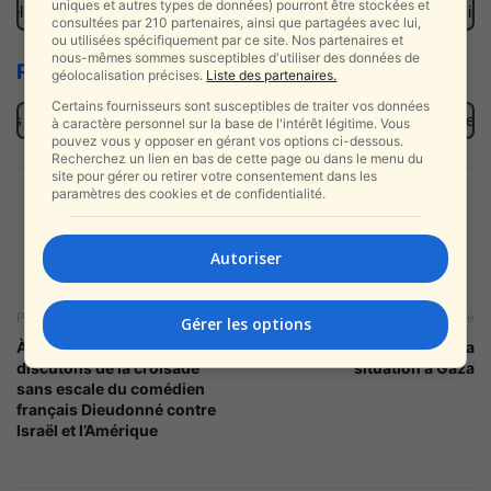
uniques et autres types de données) pourront être stockées et
telligence artificielle va booster Pallywood et les mensonges anti-israé
consultées par 210 partenaires, ainsi que partagées avec lui,
ou utilisées spécifiquement par ce site. Nos partenaires et
nous-mêmes sommes susceptibles d'utiliser des données de
Rak Be Israel, le top d’Israël !
géolocalisation précises.
Liste des partenaires.
Certains fournisseurs sont susceptibles de traiter vos données
rs — et y trouve des milliers de dollars en liquide
Ça dépasse le m
à caractère personnel sur la base de l'intérêt légitime. Vous
pouvez vous y opposer en gérant vos options ci-dessous.
Recherchez un lien en bas de cette page ou dans le menu du
site pour gérer ou retirer votre consentement dans les
paramètres des cookies et de confidentialité.
Autoriser
Previous article
Next article
Gérer les options
À l’occasion du 14 juillet,
Ayons une vérité sur la
discutons de la croisade
situation à Gaza
sans escale du comédien
français Dieudonné contre
Israël et l’Amérique