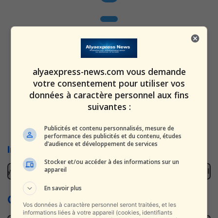
alyaexpress-news.com vous demande
votre consentement pour utiliser vos
données à caractère personnel aux fins
suivantes :
Nouveau | Toutes les vidéos en live
Publicités et contenu personnalisés, mesure de
performance des publicités et du contenu, études
d’audience et développement de services
Infos Israel News en direct d’Israël
Stocker et/ou accéder à des informations sur un
appareil
 y trouve des milliers de dollars en liquide
Ça dépasse le million 
En savoir plus
Ce qu'on vous cache - CQVC
Vos données à caractère personnel seront traitées, et les
informations liées à votre appareil (cookies, identifiants