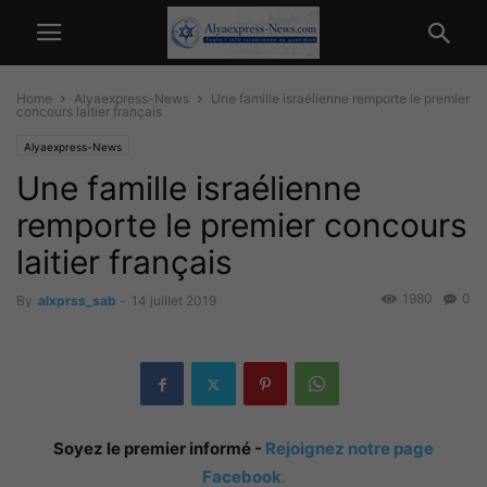
Home
Alyaexpress-News
Une famille israélienne remporte le premier
concours laitier français
Alyaexpress-News
Une famille israélienne
remporte le premier concours
laitier français
1980
0
By
alxprss_sab
-
14 juillet 2019
Soyez le premier informé -
Rejoignez notre page
Facebook
.