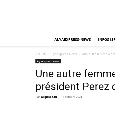
ALYAEXPRESS-NEWS
INFOS IS
Accueil
Alyaexpress-News
Une autre femme a acc
Alyaexpress-News
Une autre femme 
président Perez
Par
alxprss_sab
-
16 octobre 2021