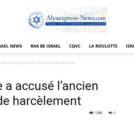
RAEL NEWS
RAK BE ISRAEL
CQVC
LA ROULOTTE
ISR
Alyaexpress-
usé l’ancien président Perez de harcèlement
a accusé l’ancien
News
 de harcèlement
1348
0