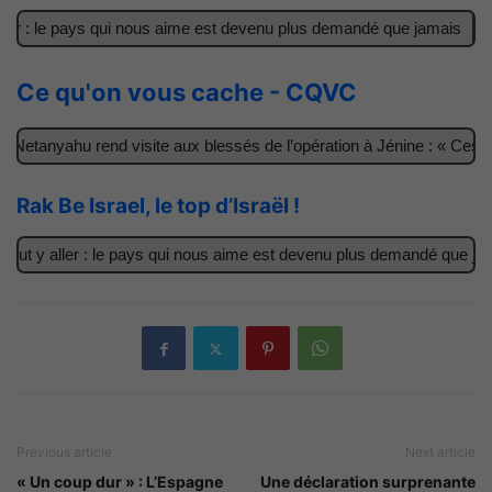
er : le pays qui nous aime est devenu plus demandé que jamais
I
Ce qu'on vous cache - CQVC
Netanyahu rend visite aux blessés de l’opération à Jénine : « Ces g
Rak Be Israel, le top d’Israël !
ut y aller : le pays qui nous aime est devenu plus demandé que jama
Previous article
Next article
« Un coup dur » : L’Espagne
Une déclaration surprenante