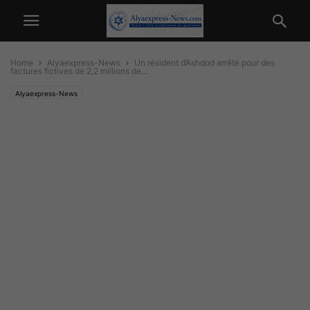
Home
Alyaexpress-News
Un résident d’Ashdod arrêté pour des
factures fictives de 2,2 millions de...
Alyaexpress-News