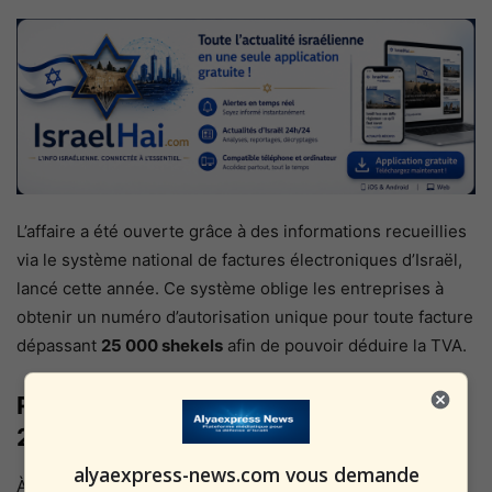
L’affaire a été ouverte grâce à des informations recueillies
via le système national de factures électroniques d’Israël,
lancé cette année. Ce système oblige les entreprises à
obtenir un numéro d’autorisation unique pour toute facture
dépassant
25 000 shekels
afin de pouvoir déduire la TVA.
Renforcement de la réglementation en
2025
alyaexpress-news.com vous demande
À partir du
1er janvier 2025
, le seuil pour obtenir un