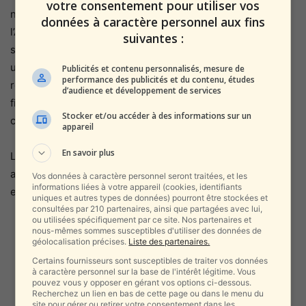
votre consentement pour utiliser vos
numéro d’autorisation sera abaissé à
20 000 shekels
, et
données à caractère personnel aux fins
l’Autorité fiscale pourra refuser l’autorisation si elle
suivantes :
suspecte une fraude. Les factures fictives représentent
une fraude fiscale majeure, permettant aux entreprises de
Publicités et contenu personnalisés, mesure de
performance des publicités et du contenu, études
réduire artificiellement leur TVA et leurs obligations
d’audience et développement de services
fiscales. Les nouvelles réglementations visent à réduire
Stocker et/ou accéder à des informations sur un
ces pratiques et à renforcer la transparence.
appareil
En savoir plus
L’Autorité fiscale continue de surveiller activement les
activités suspectes pour protéger les recettes publiques
Vos données à caractère personnel seront traitées, et les
informations liées à votre appareil (cookies, identifiants
et garantir l’équité entre les contribuables.
uniques et autres types de données) pourront être stockées et
consultées par 210 partenaires, ainsi que partagées avec lui,
ou utilisées spécifiquement par ce site. Nos partenaires et
nous-mêmes sommes susceptibles d'utiliser des données de
géolocalisation précises.
Liste des partenaires.
Certains fournisseurs sont susceptibles de traiter vos données
à caractère personnel sur la base de l'intérêt légitime. Vous
pouvez vous y opposer en gérant vos options ci-dessous.
Recherchez un lien en bas de cette page ou dans le menu du
site pour gérer ou retirer votre consentement dans les