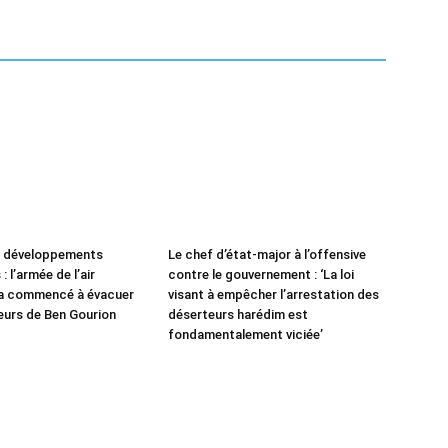
e développements
Le chef d’état-major à l’offensive
: l’armée de l’air
contre le gouvernement : ‘La loi
 a commencé à évacuer
visant à empêcher l’arrestation des
leurs de Ben Gourion
déserteurs harédim est
fondamentalement viciée’