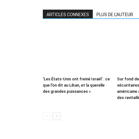
ARTICLES CONNEXES
PLUS DE L'AUTEUR
‘Les États-Unis ont freiné Israël’ : ce
Sur fond d
que l’on dit au Liban, et la querelle
sécuritaires 
des grandes puissances »
américaine
des ravitail