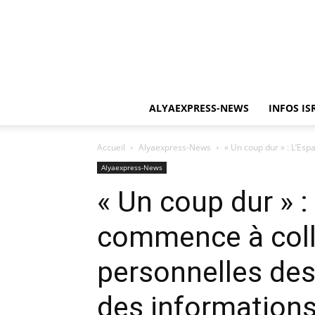
ALYAEXPRESS-NEWS
INFOS IS
Accueil
Alyaexpress-News
« Un coup dur » : L’Es
Alyaexpress-News
« Un coup dur » :
commence à coll
personnelles des
des informations