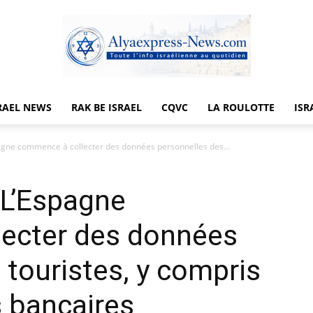
RAEL NEWS
RAK BE ISRAEL
CQVC
LA ROULOTTE
ISR
Alyaexpress-
pagne commence à collecter des données personnelles des...
 L’Espagne
News
ecter des données
 touristes, y compris
 bancaires