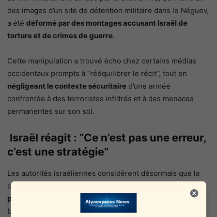
des images d’un site de détention militaire dans le Néguev,
a été
déformé par des montages accusant Israël de
torture et de crimes de guerre
.
Cette manipulation a trouvé écho chez certains médias
occidentaux prompts à “rééquilibrer le récit”, tout en
négligeant le contexte sécuritaire
d’une armée
confrontée à des terroristes infiltrés et à des menaces
permanentes sur son sol.
Israël réagit : “Ce n’est pas une erreur,
c’est une stratégie”
Les autorités israéliennes considèrent désormais que la
campagne “Sdé Teiman” fait partie d’une
guerre
psychologique mondiale
visant à isoler Israël et à
banaliser l’antisémitisme sous couvert de “critique