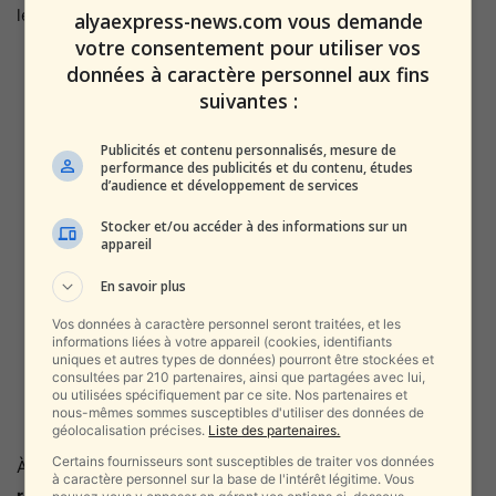
légitime”.
alyaexpress-news.com vous demande
votre consentement pour utiliser vos
“CE N’EST PAS UNE SIMPLE
données à caractère personnel aux fins
suivantes :
POLÉMIQUE — C’EST UNE GUERRE
DE PERCEPTION”, A AFFIRMÉ UN
Publicités et contenu personnalisés, mesure de
performance des publicités et du contenu, études
HAUT RESPONSABLE DU MINISTÈRE.
d’audience et développement de services
“LES ENNEMIS D’ISRAËL
Stocker et/ou accéder à des informations sur un
CHERCHENT À EFFACER LA
appareil
DIFFÉRENCE ENTRE UN ÉTAT
En savoir plus
DÉMOCRATIQUE DÉFENDANT SA
Vos données à caractère personnel seront traitées, et les
POPULATION ET UNE
informations liées à votre appareil (cookies, identifiants
uniques et autres types de données) pourront être stockées et
ORGANISATION TERRORISTE QUI
consultées par 210 partenaires, ainsi que partagées avec lui,
ou utilisées spécifiquement par ce site. Nos partenaires et
MASSACRE DES CIVILS.”
nous-mêmes sommes susceptibles d'utiliser des données de
géolocalisation précises.
Liste des partenaires.
Certains fournisseurs sont susceptibles de traiter vos données
À Jérusalem, la ministre de la Diaspora a ordonné le
à caractère personnel sur la base de l'intérêt légitime. Vous
renforcement du centre de surveillance numérique
, créé