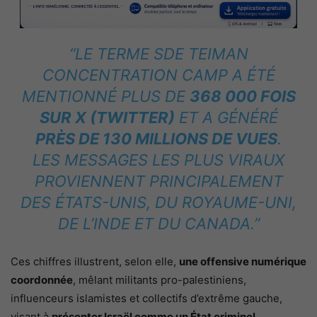
“LE TERME
SDE TEIMAN
CONCENTRATION CAMP
A ÉTÉ
MENTIONNÉ PLUS DE
368 000 FOIS
SUR X (TWITTER)
ET A GÉNÉRÉ
PRÈS DE 130 MILLIONS DE VUES
.
LES MESSAGES LES PLUS VIRAUX
PROVIENNENT PRINCIPALEMENT
DES ÉTATS-UNIS, DU ROYAUME-UNI,
DE L’INDE ET DU CANADA.”
Ces chiffres illustrent, selon elle,
une offensive numérique
coordonnée
, mêlant militants pro-palestiniens,
influenceurs islamistes et collectifs d’extrême gauche,
visant à
présenter Israël comme un État criminel
.