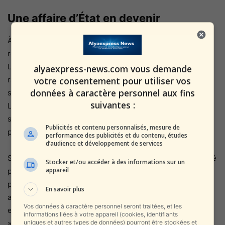
Une affaire d’État en devenir
À l’Élysée, le porte-parole du gouvernement a salué « la
réactivité exemplaire des forces de l’ordre ».
Le ministre de l’Intérieur, Gérald Darmanin, a demandé un
alyaexpress-news.com vous demande
votre consentement pour utiliser vos
rapport détaillé sur les vulnérabilités du dispositif de
données à caractère personnel aux fins
sécurité du musée.
suivantes :
Le Louvre, institution emblématique de la France et
symbole du patrimoine universel, est désormais sous
Publicités et contenu personnalisés, mesure de
protection renforcée.
performance des publicités et du contenu, études
d’audience et développement de services
Selon
Europe 1
, la direction du musée a également déposé
Stocker et/ou accéder à des informations sur un
appareil
plainte pour « atteinte à l’intégrité patrimoniale ». Le
président-directeur du Louvre, Laurence des Cars, a
En savoir plus
assuré que « toutes les pièces récupérées seront
Vos données à caractère personnel seront traitées, et les
expertisées et sécurisées dans des conditions maximales
informations liées à votre appareil (cookies, identifiants
uniques et autres types de données) pourront être stockées et
».