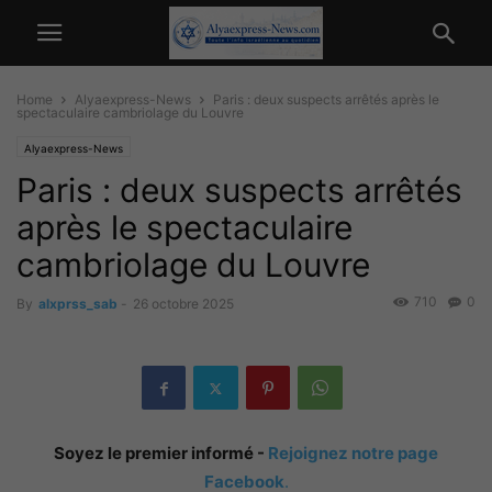
Home
Alyaexpress-News
Paris : deux suspects arrêtés après le
spectaculaire cambriolage du Louvre
Alyaexpress-News
Paris : deux suspects arrêtés
après le spectaculaire
cambriolage du Louvre
710
0
By
alxprss_sab
-
26 octobre 2025
Soyez le premier informé -
Rejoignez notre page
Facebook
.