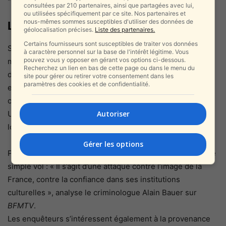
consultées par 210 partenaires, ainsi que partagées avec lui,
ou utilisées spécifiquement par ce site. Nos partenaires et
nous-mêmes sommes susceptibles d'utiliser des données de
Les zones d’ombre
géolocalisation précises.
Liste des partenaires.
Certains fournisseurs sont susceptibles de traiter vos données
Si l’arrestation des deux suspects marque une avancée
à caractère personnel sur la base de l'intérêt légitime. Vous
pouvez vous y opposer en gérant vos options ci-dessous.
majeure, les enquêteurs s’interrogent encore sur
Recherchez un lien en bas de cette page ou dans le menu du
d’éventuels complices. Des pistes mènent à Marseille et
site pour gérer ou retirer votre consentement dans les
paramètres des cookies et de confidentialité.
en Belgique, où des receleurs spécialisés auraient été
contactés pour écouler le butin.
Autoriser
Un troisième homme, considéré comme le « cerveau
logistique » du réseau, reste activement recherché.
Gérer les options
Pour certains experts en sécurité, cette affaire dépasse le
simple vol : « Il s’agit d’une attaque contre l’image de la
France, contre la confiance dans ses institutions
culturelles », analyse le criminologue Alain Bauer sur
BFMTV
.
Les enquêteurs s’intéressent également à la provenance