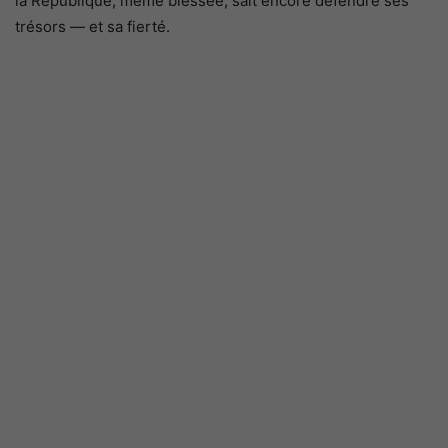
la République, même blessée, sait encore défendre ses
trésors — et sa fierté.