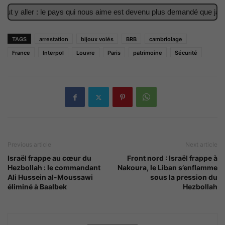
 y aller : le pays qui nous aime est devenu plus demandé que jamais
TAGS
arrestation
bijoux volés
BRB
cambriolage
France
Interpol
Louvre
Paris
patrimoine
Sécurité
Previous article
Next article
Israël frappe au cœur du
Front nord : Israël frappe à
Hezbollah : le commandant
Nakoura, le Liban s’enflamme
Ali Hussein al-Moussawi
sous la pression du
éliminé à Baalbek
Hezbollah