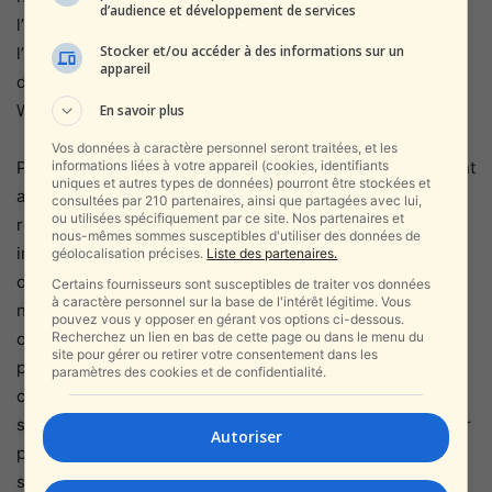
d’audience et développement de services
l’inquiétude : tout voyageur ayant des liens familiaux avec
Stocker et/ou accéder à des informations sur un
l’Iran peut, du jour au lendemain, devenir un instrument
appareil
dans le bras de fer géopolitique entre Téhéran,
Washington et Jérusalem.
En savoir plus
Vos données à caractère personnel seront traitées, et les
informations liées à votre appareil (cookies, identifiants
Pour l’instant, les démarches de la diaspora se poursuivent
uniques et autres types de données) pourront être stockées et
avec intensité. Des interlocuteurs proches des milieux
consultées par 210 partenaires, ainsi que partagées avec lui,
ou utilisées spécifiquement par ce site. Nos partenaires et
religieux hassidiques affirment explorer plusieurs canaux
nous-mêmes sommes susceptibles d'utiliser des données de
indirects — notamment via des hommes d’affaires et des
géolocalisation précises.
Liste des partenaires.
organisations humanitaires ayant déjà mené des
Certains fournisseurs sont susceptibles de traiter vos données
à caractère personnel sur la base de l'intérêt légitime. Vous
négociations en Iran. Du côté américain, aucune réaction
pouvez vous y opposer en gérant vos options ci-dessous.
Recherchez un lien en bas de cette page ou dans le menu du
officielle n’a encore été rendue publique, mais des
site pour gérer ou retirer votre consentement dans les
pressions diplomatiques discrètes seraient en cours. La
paramètres des cookies et de confidentialité.
communauté juive d’origine iranienne, particulièrement
soudée, espère que la médiatisation croissante du dossier
Autoriser
permettra d’éviter que Hakhamati ne disparaisse dans le
système carcéral du régime, comme tant d’autres