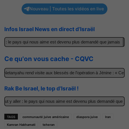
Nouveau | Toutes les vidéos en live
Infos Israel News en direct d’Israël
r : le pays qui nous aime est devenu plus demandé que jamais
Il 
Ce qu'on vous cache - CQVC
Netanyahu rend visite aux blessés de l’opération à Jénine : « Ces ga
Rak Be Israel, le top d’Israël !
t y aller : le pays qui nous aime est devenu plus demandé que jamai
TAGS
communauté juive américaine
diaspora juive
Iran
Kamran Hakhamati
teheran