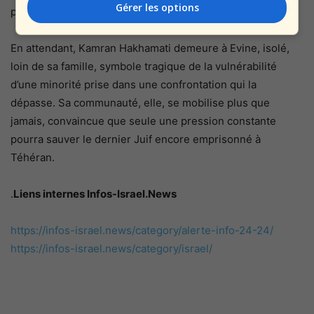
Gérer les options
prisonniers politiques.
En attendant, Kamran Hakhamati demeure à Evine, isolé,
loin de sa famille, symbole tragique de la vulnérabilité
d’une minorité prise dans une confrontation qui la
dépasse. Sa communauté, elle, se mobilise plus que
jamais, convaincue que seule une pression constante
pourra sauver le dernier Juif encore emprisonné à
Téhéran.
.
Liens internes Infos-Israel.News
https://infos-israel.news/category/alerte-info-24-24/
https://infos-israel.news/category/israel/