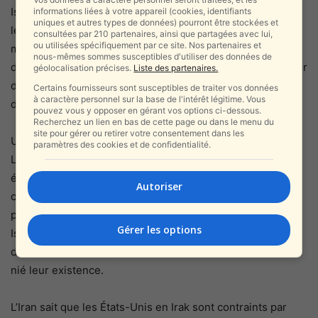
Israël et le Hezbollah ont augmenté depuis juillet, lorsque
informations liées à votre appareil (cookies, identifiants
uniques et autres types de données) pourront être stockées et
le Hezbollah a déclaré qu’Israël avait tué l’un de ses
consultées par 210 partenaires, ainsi que partagées avec lui,
ou utilisées spécifiquement par ce site. Nos partenaires et
membres en Syrie. Les Houthis continuent d’utiliser des
nous-mêmes sommes susceptibles d'utiliser des données de
drones contre l’Arabie saoudite. L’Iran annonce chaque jour
géolocalisation précises.
Liste des partenaires.
de nouveaux drones, missiles et autres technologies de
Certains fournisseurs sont susceptibles de traiter vos données
à caractère personnel sur la base de l'intérêt légitime. Vous
défense.
pouvez vous y opposer en gérant vos options ci-dessous.
Recherchez un lien en bas de cette page ou dans le menu du
site pour gérer ou retirer votre consentement dans les
Un embargo sur les armes contre l’Iran expire ce mois-ci.
paramètres des cookies et de confidentialité.
Les tentatives américaines de sanctions «snapback» ont
échoué. L’Iran expédie du gaz vers le Venezuela dans le
Autoriser
cadre des sanctions américaines. Au Liban, les États-Unis
poussent une médiation sur les conflits frontaliers avec
Gérer les options
Israël et le Liban. Israël a récemment publié une vidéo
d’usines de missiles présumées au Liban. Le Hezbollah a
nié leur existence.
L’Iran sait que les États-Unis en Irak sont contraints par