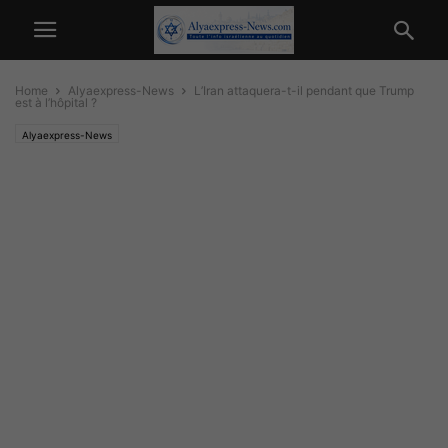
Home
Alyaexpress-News
L’Iran attaquera-t-il pendant que Trump
est à l’hôpital ?
Alyaexpress-News