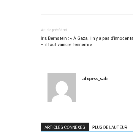
Article précédent
Iris Bernstein : « À Gaza, il n’y a pas d’innocent
– il faut vaincre l’ennemi »
alxprss_sab
ARTICLES CONNEXES
PLUS DE L'AUTEUR