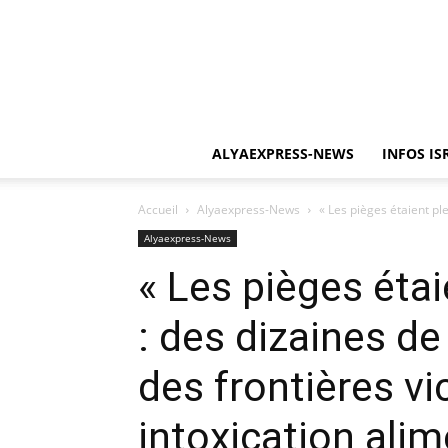
ALYAEXPRESS-NEWS
INFOS IS
Accueil
Alyaexpress-News
« Les pièges étaient ple
Alyaexpress-News
« Les pièges étai
: des dizaines de
des frontières v
intoxication alim