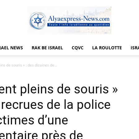
RAEL NEWS
RAK BE ISRAEL
CQVC
LA ROULOTTE
ISR
Alyaexpress-
ins de souris » : des dizaines de...
ent pleins de souris »
News
 recrues de la police
ictimes d’une
entaire près de