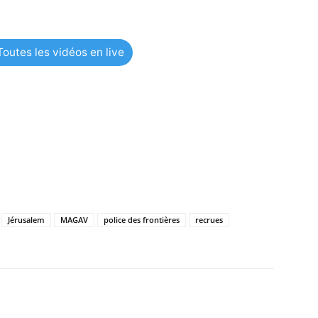
outes les vidéos en live
Jérusalem
MAGAV
police des frontières
recrues