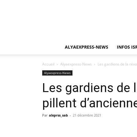
ALYAEXPRESS-NEWS
INFOS IS
Accueil
Alyaexpress-News
Les gardiens de la révo
Alyaexpress-News
Les gardiens de l
pillent d’ancien
Par
alxprss_sab
-
21 décembre 2021