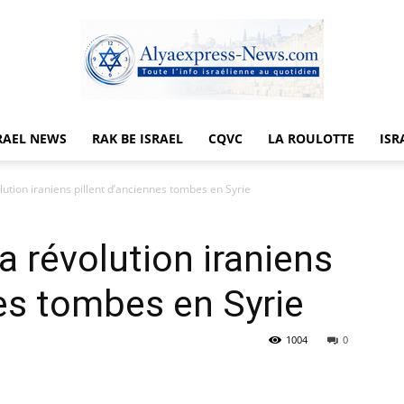
RAEL NEWS
RAK BE ISRAEL
CQVC
LA ROULOTTE
ISR
Alyaexpress-
lution iraniens pillent d’anciennes tombes en Syrie
a révolution iraniens
News
nes tombes en Syrie
1004
0