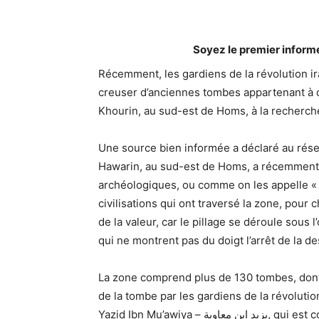
Soyez le premier inform
Récemment, les gardiens de la révolution ir
creuser d’anciennes tombes appartenant à d
Khourin, au sud-est de Homs, à la recherche
Une source bien informée a déclaré au réseau
Hawarin, au sud-est de Homs, a récemment 
archéologiques, ou comme on les appelle « hochets » – « خشخاشات », 
civilisations qui ont traversé la zone, pour
de la valeur, car le pillage se déroule sous 
qui ne montrent pas du doigt l’arrêt de la d
La zone comprend plus de 130 tombes, dont l
de la tombe par les gardiens de la révolutio
Yazid Ibn Mu’awiya – يزيد ابن معاوية, qui est considéré comme l’ennemi historique des Perses, est