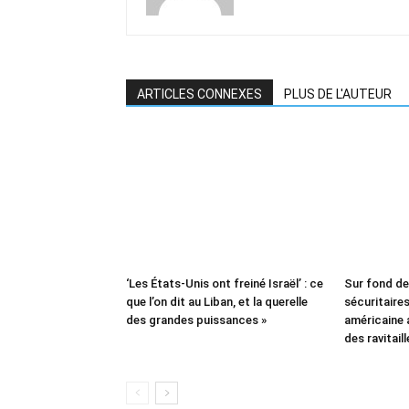
ARTICLES CONNEXES
PLUS DE L'AUTEUR
‘Les États-Unis ont freiné Israël’ : ce
Sur fond d
que l’on dit au Liban, et la querelle
sécuritaires 
des grandes puissances »
américaine
des ravitail