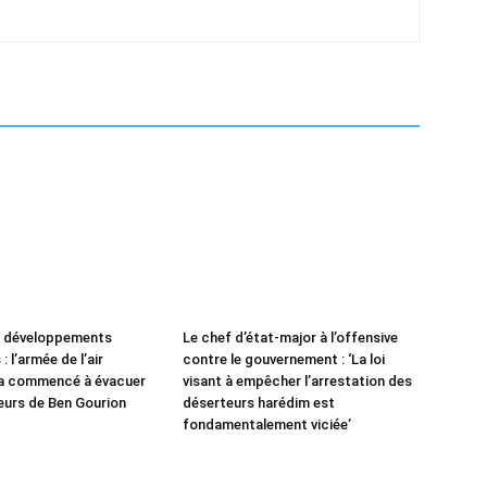
e développements
Le chef d’état-major à l’offensive
: l’armée de l’air
contre le gouvernement : ‘La loi
 a commencé à évacuer
visant à empêcher l’arrestation des
leurs de Ben Gourion
déserteurs harédim est
fondamentalement viciée’