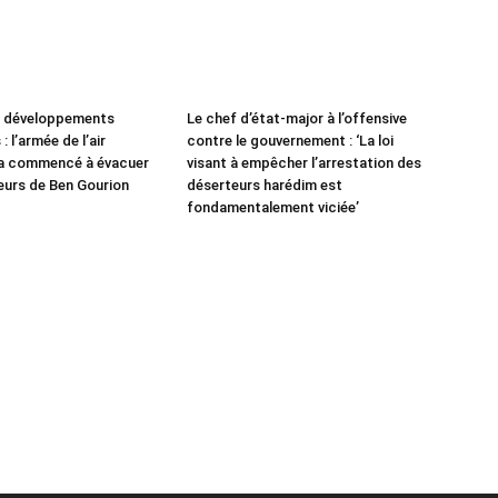
e développements
Le chef d’état-major à l’offensive
: l’armée de l’air
contre le gouvernement : ‘La loi
 a commencé à évacuer
visant à empêcher l’arrestation des
leurs de Ben Gourion
déserteurs harédim est
fondamentalement viciée’