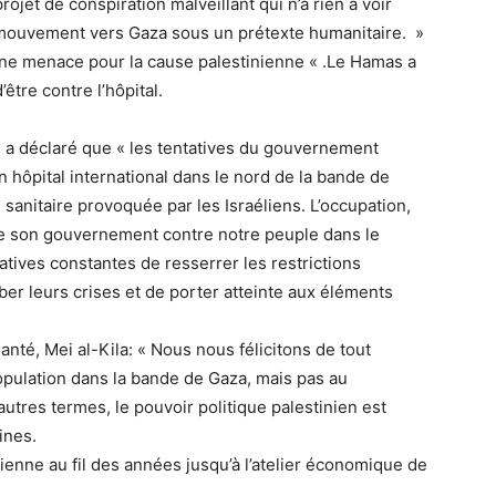
ojet de conspiration malveillant qui n’a rien à voir
n mouvement vers Gaza sous un prétexte humanitaire. »
une menace pour la cause palestinienne « .
Le Hamas a
’être contre l’hôpital.
a déclaré que « les tentatives du gouvernement
n hôpital international dans le nord de la bande de
 sanitaire provoquée par les Israéliens. L’occupation,
de son gouvernement contre notre peuple dans le
tatives constantes de resserrer les restrictions
er leurs crises et de porter atteinte aux éléments
Santé, Mei al-Kila: « Nous nous félicitons de tout
opulation dans la bande de Gaza, mais pas au
autres termes, le pouvoir politique palestinien est
ines.
inienne au fil des années jusqu’à l’atelier économique de