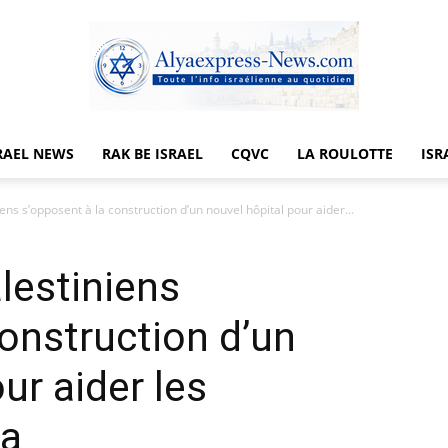
RAEL NEWS
RAK BE ISRAEL
CQVC
LA ROULOTTE
ISR
Alyaexpress-
ens s’opposent à la construction d’un nouvel hôpital pour aider...
lestiniens
News
construction d’un
ur aider les
za