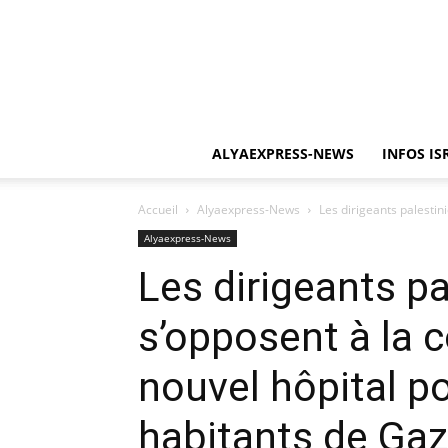
ALYAEXPRESS-NEWS
INFOS IS
Accueil
Alyaexpress-News
Les dirigeants palestini
Alyaexpress-News
Les dirigeants pa
s’opposent à la 
nouvel hôpital po
habitants de Ga