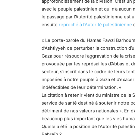
approfondissement de la division. C’est un pr
avec le peuple palestinien et qui n’a aucu
le passage par l’Autorité palestinienne est 
ensuite
reproché à l’Autorité palestinienne
d
« Le porte-parole du Hamas Fawzi Barhoum 
d’Ashtiyyeh de perturber la construction d’u
Gaza
pour résoudre l’aggravation de la crise
provoquée par les représailles d’Abbas et 
secteur, s’inscrit dans le cadre de leurs ten
imposées à notre peuple à Gaza et d’exacerb
indéfectibles de leur détermination. «
La citation à retenir vient du ministre de la 
service de santé destiné à soutenir notre p
détriment de nos valeurs nationales ». En d’
beaucoup plus important que les vies huma
Quelle a été la position de l’Autorité palest
Bahreïn ?