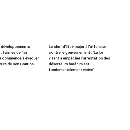
e développements
Le chef d’état-major à l’offensive
: l’armée de l’air
contre le gouvernement : ‘La loi
 a commencé à évacuer
visant à empêcher l’arrestation des
leurs de Ben Gourion
déserteurs harédim est
fondamentalement viciée’