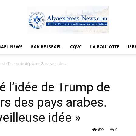
RAEL NEWS
RAK BE ISRAEL
CQVC
LA ROULOTTE
ISR
Alyaexpress-
ée de Trump de déplacer Gaza vers des...
é l’idée de Trump de
News
rs des pays arabes.
eilleuse idée »
699
0