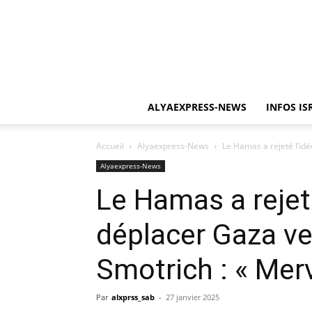
ALYAEXPRESS-NEWS
INFOS IS
Accueil
Alyaexpress-News
Le Hamas a rejeté l’id
Alyaexpress-News
Le Hamas a rejet
déplacer Gaza ve
Smotrich : « Merv
Par
alxprss_sab
-
27 janvier 2025