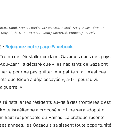
all's rabbi, Shmuel Rabinovitz and Mordechai "Solly" Eliav, Director
, May 22, 2017 Photo credit: Matty Stern/U.S. Embassy Tel Aviv
é -
Rejoignez notre page Facebook
.
 Trump de réinstaller certains Gazaouis dans des pays
Abu-Zahri, a déclaré que « les habitants de Gaza ont
rre pour ne pas quitter leur patrie ». « Il n’est pas
ts que Biden a déjà essayés », a-t-il poursuivi.
la guerre. »
réinstaller les résidents au-delà des frontières « est
roite israélienne a proposé ». « Il ne sera adopté ni
 un haut responsable du Hamas. La pratique raconte
ses années, les Gazaouis saisissent toute opportunité