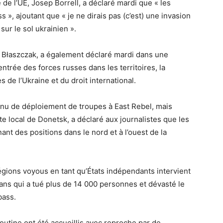
 de l’UE, Josep Borrell, a déclaré mardi que « les
», ajoutant que « je ne dirais pas (c’est) une invasion
sur le sol ukrainien ».
z Błaszczak, a également déclaré mardi dans une
’entrée des forces russes dans les territoires, la
 de l’Ukraine et du droit international.
nnu de déploiement de troupes à East Rebel, mais
e local de Donetsk, a déclaré aux journalistes que les
nt des positions dans le nord et à l’ouest de la
égions voyous en tant qu’États indépendants intervient
 ans qui a tué plus de 14 000 personnes et dévasté le
bass.
utine ont été accueillis avec reproche par de