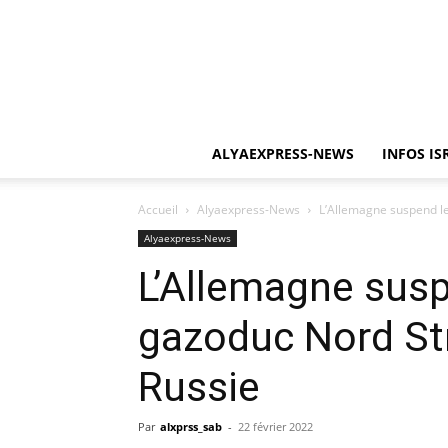
ALYAEXPRESS-NEWS
INFOS IS
Accueil
Alyaexpress-News
L’Allemagne suspend le
Alyaexpress-News
L’Allemagne susp
gazoduc Nord St
Russie
Par
alxprss_sab
-
22 février 2022