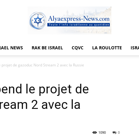
RAEL NEWS
RAK BE ISRAEL
CQVC
LA ROULOTTE
ISR
Alyaexpress-
 projet de gazoduc Nord Stream 2 avec la Russie
end le projet de
News
ream 2 avec la
1090
0