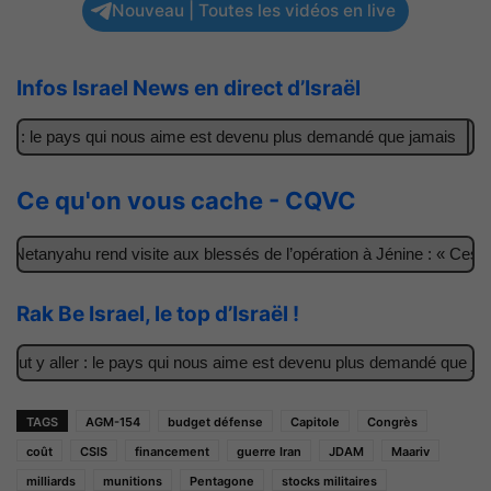
Nouveau | Toutes les vidéos en live
Infos Israel News en direct d’Israël
r : le pays qui nous aime est devenu plus demandé que jamais
Il 
Ce qu'on vous cache - CQVC
Netanyahu rend visite aux blessés de l’opération à Jénine : « Ces ga
Rak Be Israel, le top d’Israël !
ut y aller : le pays qui nous aime est devenu plus demandé que jamai
TAGS
AGM-154
budget défense
Capitole
Congrès
coût
CSIS
financement
guerre Iran
JDAM
Maariv
milliards
munitions
Pentagone
stocks militaires