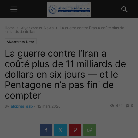
Home
Alyaexpress-News
La guerre contre l’Iran a coûté plus de 11
milliards de dollars...
Alyaexpress-News
La guerre contre l’Iran a
coûté plus de 11 milliards de
dollars en six jours — et le
Pentagone n’a pas fini de
compter
452
0
By
alxprss_sab
-
12 mars 2026