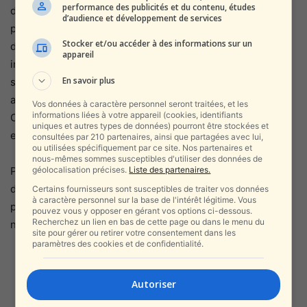
performance des publicités et du contenu, études
d’urgence à des explications détaillées sur la stratégie
d’audience et développement de services
politique et militaire à long terme. Le débat budgétaire
Stocker et/ou accéder à des informations sur un
dépasse largement les chiffres : il cristallise une
appareil
inquiétude profonde face à l’érosion des ressources de
En savoir plus
sécurité nationale sans définition claire des succès
attendus. La question qui revient dans les couloirs du
Vos données à caractère personnel seront traitées, et les
informations liées à votre appareil (cookies, identifiants
Capitole n’est plus « combien ça coûte », mais « jusqu’où,
uniques et autres types de données) pourront être stockées et
et pour quoi faire ».
consultées par 210 partenaires, ainsi que partagées avec lui,
ou utilisées spécifiquement par ce site. Nos partenaires et
nous-mêmes sommes susceptibles d'utiliser des données de
géolocalisation précises.
Liste des partenaires.
Pendant que le Pentagone continue de compiler ses
données de dépenses, la pression politique et publique
Certains fournisseurs sont susceptibles de traiter vos données
à caractère personnel sur la base de l'intérêt légitime. Vous
pour clarifier le « endgame » de l’affrontement avec l’Iran
pouvez vous y opposer en gérant vos options ci-dessous.
Recherchez un lien en bas de cette page ou dans le menu du
ne fait que s’intensifier.
site pour gérer ou retirer votre consentement dans les
paramètres des cookies et de confidentialité.
Autoriser