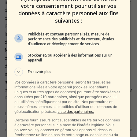
iranienne.Hojjatoleslam Ali Akbar Mohtashami, un étudiant
votre consentement pour utiliser vos
de Khomeiny, faisait partie des personnes associées à
données à caractère personnel aux fins
cette faction khoméiniste et jouerait un rôle crucial dans
suivantes :
l’émergence du Hezbollah. Un autre personnage
important, Mohammad Saleh Hosseini, a joué un rôle clé
Publicités et contenu personnalisés, mesure de
performance des publicités et du contenu, études
dans la formation du Hezbollah et a été un membre
d’audience et développement de services
fondateur du CGR. Hosseini et les partisans de Khomeiny
Stocker et/ou accéder à des informations sur un
ont recruté de jeunes chiites pro-Khomeiny qui sont
appareil
devenus le noyau du Hezbollah. Le plus célèbre d’entre
En savoir plus
eux était Imad Mughniyeh, qui est devenu le commandant
militaire du groupe et le cerveau de nombreuses
Vos données à caractère personnel seront traitées, et les
informations liées à votre appareil (cookies, identifiants
opérations parmi les plus notoires du Hezbollah, telles que
uniques et autres types de données) pourront être stockées et
consultées par 210 partenaires, ainsi que partagées avec lui,
l’attentat à la bombe de la caserne Marine en 1983.
ou utilisées spécifiquement par ce site. Nos partenaires et
nous-mêmes sommes susceptibles d'utiliser des données de
géolocalisation précises.
Liste des partenaires.
Les tensions entre les camps de Sadr et de Khomeini au
Certains fournisseurs sont susceptibles de traiter vos données
Liban se sont aggravées de retour en Iran après la
à caractère personnel sur la base de l'intérêt légitime. Vous
révolution. Et en août 1978, Sadr a disparu lors d’un voyage
pouvez vous y opposer en gérant vos options ci-dessous.
Recherchez un lien en bas de cette page ou dans le menu du