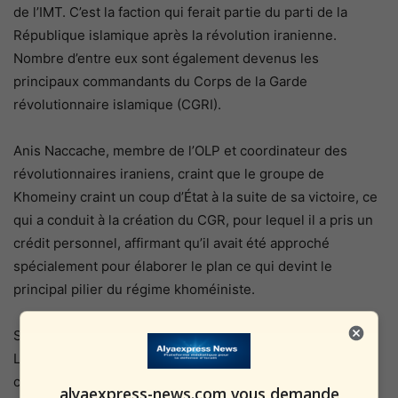
de l’IMT. C’est la faction qui ferait partie du parti de la
République islamique après la révolution iranienne.
Nombre d’entre eux sont également devenus les
principaux commandants du Corps de la Garde
révolutionnaire islamique (CGRI).
Anis Naccache, membre de l’OLP et coordinateur des
révolutionnaires iraniens, craint que le groupe de
Khomeiny craint un coup d’État à la suite de sa victoire, ce
qui a conduit à la création du CGR, pour lequel il a pris un
crédit personnel, affirmant qu’il avait été approché
spécialement pour élaborer le plan ce qui devint le
principal pilier du régime khoméiniste.
Selon Badran:
La formation de l’IRGC pourrait bien être la plus grande
contribution de l’OLP à la révolution
alyaexpress-news.com vous demande