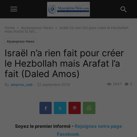
Home
Alyaexpress-News
Israël n’a rien fait pour créer le Hezbollah
mais Arafat l’a fait...
Alyaexpress-News
Israël n’a rien fait pour créer
le Hezbollah mais Arafat l’a
fait (Daled Amos)
2647
0
By
alxprss_sab
-
22 septembre 2019
Soyez le premier informé -
Rejoignez notre page
Facebook
.