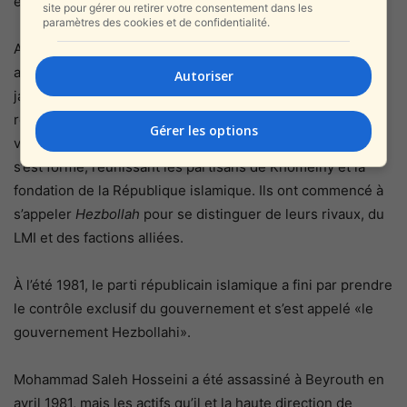
en Libye.
site pour gérer ou retirer votre consentement dans les
paramètres des cookies et de confidentialité.
Après la disparition de Sadr, les événements se sont
accélérés. Le chah a été contraint de quitter l’Iran en
Autoriser
janvier 1979, laissant ainsi la possibilité à Khomeiny de
revenir en Iran quelques semaines plus tard,
Gérer les options
victorieux. Peu après, le parti de la République islamique
s’est formé, réunissant les partisans de Khomeiny et la
fondation de la République islamique. Ils ont commencé à
s’appeler
Hezbollah
pour se distinguer de leurs rivaux, du
LMI et des factions alliées.
À l’été 1981, le parti républicain islamique a fini par prendre
le contrôle exclusif du gouvernement et s’est appelé «le
gouvernement Hezbollahi».
Mohammad Saleh Hosseini a été assassiné à Beyrouth en
avril 1981, mais les actifs qu’il et la haute direction de