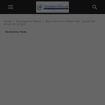
Home
Alyaexpress-News
Guy Hochman à New York : quand l’art
refuse de se taire
Alyaexpress-News