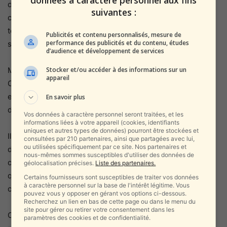
données à caractère personnel aux fins
de Guy Hochman illustre une réalité dérangeante : dans
suivantes :
certaines capitales occidentales, la pression idéologique
tente désormais de décider qui a le droit de monter sur
Publicités et contenu personnalisés, mesure de
performance des publicités et du contenu, études
scène.
d’audience et développement de services
Stocker et/ou accéder à des informations sur un
Mais cette histoire raconte surtout l’inverse : la résilience.
appareil
Celle d’un artiste qui comprend que renoncer, parfois, est
exactement ce que l’on attend de vous. Et qui choisit donc
En savoir plus
de ne pas renoncer.
Vos données à caractère personnel seront traitées, et les
informations liées à votre appareil (cookies, identifiants
uniques et autres types de données) pourront être stockées et
Il y a dans ce geste — jouer dehors, dans le froid, sans
consultées par 210 partenaires, ainsi que partagées avec lui,
ou utilisées spécifiquement par ce site. Nos partenaires et
décor — quelque chose de profondément israélien. Une
nous-mêmes sommes susceptibles d'utiliser des données de
obstination tranquille. Une capacité à continuer même
géolocalisation précises.
Liste des partenaires.
quand les conditions sont injustes. Une conviction que la
Certains fournisseurs sont susceptibles de traiter vos données
à caractère personnel sur la base de l'intérêt légitime. Vous
culture n’est pas un luxe, mais une nécessité.
pouvez vous y opposer en gérant vos options ci-dessous.
Recherchez un lien en bas de cette page ou dans le menu du
site pour gérer ou retirer votre consentement dans les
Ce soir-là, Guy Hochman n’a pas seulement fait rire. Il a
paramètres des cookies et de confidentialité.