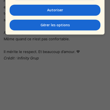
rappelé que l’art n’a pas besoin d’une scène parfaite pour
exister. Il a montré que le courage ne se manifeste pas
Autoriser
toujours dans de grands discours, mais parfois dans un
simple refus de disparaître.
Gérer les options
Art. Courage. Persévérance.
Même quand ce n’est pas confortable.
Il mérite le respect. Et beaucoup d’amour. 💙
Crédit : Infinity Grup