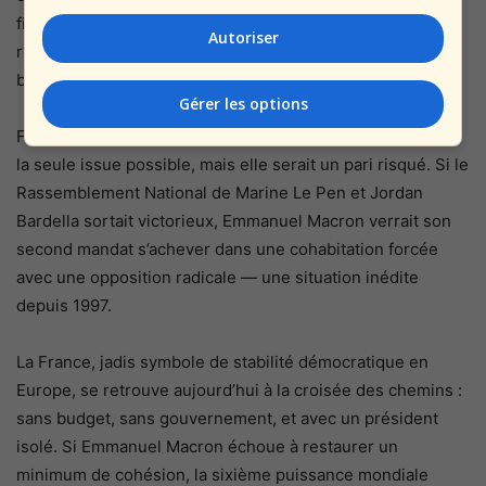
financière ». De leur côté, les syndicats, eux aussi divisés,
Autoriser
redoutent que cette impasse se traduise par des coupes
budgétaires automatiques décidées par Bruxelles.
Gérer les options
Face à cette impasse, une dissolution du Parlement reste
la seule issue possible, mais elle serait un pari risqué. Si le
Rassemblement National de Marine Le Pen et Jordan
Bardella sortait victorieux, Emmanuel Macron verrait son
second mandat s’achever dans une cohabitation forcée
avec une opposition radicale — une situation inédite
depuis 1997.
La France, jadis symbole de stabilité démocratique en
Europe, se retrouve aujourd’hui à la croisée des chemins :
sans budget, sans gouvernement, et avec un président
isolé. Si Emmanuel Macron échoue à restaurer un
minimum de cohésion, la sixième puissance mondiale