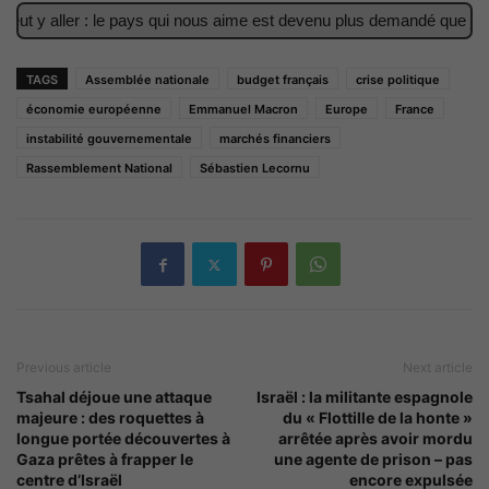
ut y aller : le pays qui nous aime est devenu plus demandé que jamai
TAGS
Assemblée nationale
budget français
crise politique
économie européenne
Emmanuel Macron
Europe
France
instabilité gouvernementale
marchés financiers
Rassemblement National
Sébastien Lecornu
Previous article
Next article
Tsahal déjoue une attaque
Israël : la militante espagnole
majeure : des roquettes à
du « Flottille de la honte »
longue portée découvertes à
arrêtée après avoir mordu
Gaza prêtes à frapper le
une agente de prison – pas
centre d’Israël
encore expulsée