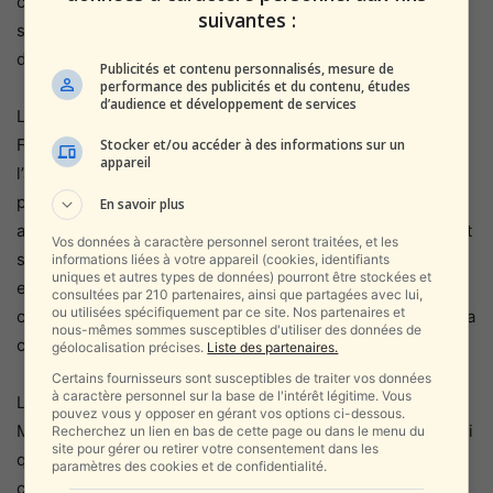
courantes sans majorité parlementaire. Une solution qui,
suivantes :
sans appui politique, risquerait d’aggraver le sentiment
d’impuissance à la tête de l’État.
Publicités et contenu personnalisés, mesure de
performance des publicités et du contenu, études
d’audience et développement de services
L’instabilité actuelle fragilise également la position de la
France sur la scène internationale. Déjà affaibli face à
Stocker et/ou accéder à des informations sur un
appareil
l’alliance anglo-saxonne et marginalisé dans la diplomatie
proche-orientale — où Israël, les États-Unis et les pays
En savoir plus
arabes modérés redessinent les équilibres —, Macron voit
Vos données à caractère personnel seront traitées, et les
sa crédibilité s’éroder. Ses appels à la « souveraineté
informations liées à votre appareil (cookies, identifiants
uniques et autres types de données) pourront être stockées et
européenne » résonnent de moins en moins dans un
consultées par 210 partenaires, ainsi que partagées avec lui,
ou utilisées spécifiquement par ce site. Nos partenaires et
continent où l’Allemagne et la Pologne dictent désormais la
nous-mêmes sommes susceptibles d'utiliser des données de
cadence.
géolocalisation précises.
Liste des partenaires.
Certains fournisseurs sont susceptibles de traiter vos données
à caractère personnel sur la base de l'intérêt légitime. Vous
Les milieux économiques tirent la sonnette d’alarme. Le
pouvez vous y opposer en gérant vos options ci-dessous.
Medef, principale organisation patronale française, a averti
Recherchez un lien en bas de cette page ou dans le menu du
site pour gérer ou retirer votre consentement dans les
que « l’absence de gouvernement stable compromet la
paramètres des cookies et de confidentialité.
capacité du pays à maintenir sa compétitivité et sa note