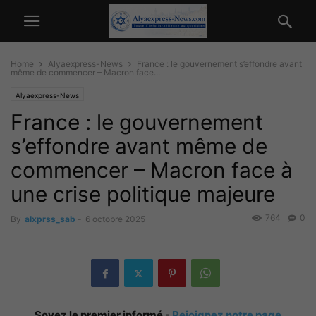
Home
Alyaexpress-News
France : le gouvernement s’effondre avant
même de commencer – Macron face...
Alyaexpress-News
France : le gouvernement
s’effondre avant même de
commencer – Macron face à
une crise politique majeure
764
0
By
alxprss_sab
-
6 octobre 2025
Soyez le premier informé -
Rejoignez notre page