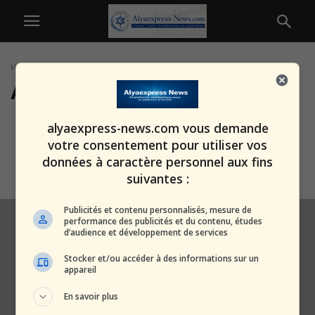
Home
Tags
Assemblée nationale
Assemblée nationale
France : le gouvernement
alyaexpress-news.com vous demande
s’effondre avant même de
votre consentement pour utiliser vos
commencer – Macron...
données à caractère personnel aux fins
alxprss_sab
-
6 octobre 2025
suivantes :
Publicités et contenu personnalisés, mesure de
performance des publicités et du contenu, études
d’audience et développement de services
Stocker et/ou accéder à des informations sur un
appareil
En savoir plus