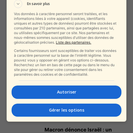
En savoir plus
alxprss_sab
-
12 novembre 2025
Vos données à caractère personnel seront traitées, et les
informations liées à votre appareil (cookies, identifiants
uniques et autres types de données) pourront être stockées et
France : le gouvernement
consultées par 210 partenaires, ainsi que partagées avec lui,
s’effondre avant même de
ou utilisées spécifiquement par ce site. Nos partenaires et
nous-mêmes sommes susceptibles d'utiliser des données de
commencer – Macron...
géolocalisation précises.
Liste des partenaires.
alxprss_sab
-
6 octobre 2025
Certains fournisseurs sont susceptibles de traiter vos données
à caractère personnel sur la base de l'intérêt légitime. Vous
pouvez vous y opposer en gérant vos options ci-dessous.
Plan Trump pour Gaza : Macron
Recherchez un lien en bas de cette page ou dans le menu du
salue un “cessez-le-feu à
site pour gérer ou retirer votre consentement dans les
portée...
paramètres des cookies et de confidentialité.
alxprss_sab
-
5 octobre 2025
Autoriser
En embuscade ? Peut-être
qu’une ancienne femme de
gauche a révélé...
Gérer les options
alxprss_sab
-
11 septembre 2025
Macron dénonce Israël : un