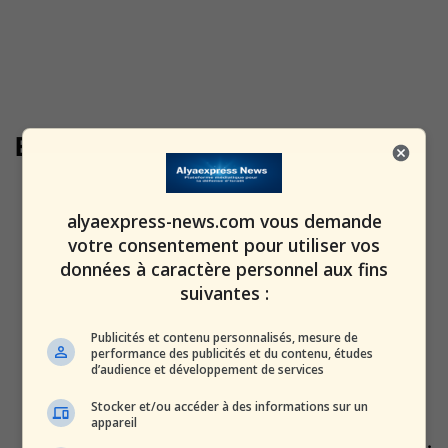
Emmanuel Macron
Trump menace la France de
droits de douane de 200 %...
alyaexpress-news.com vous demande
alxprss_sab
-
20 janvier 2026
votre consentement pour utiliser vos
données à caractère personnel aux fins
suivantes :
Vers des chars russes à Paris ?
Moscou désigne désormais la...
Publicités et contenu personnalisés, mesure de
alxprss_sab
-
performance des publicités et du contenu, études
2 décembre 2025
d’audience et développement de services
Stocker et/ou accéder à des informations sur un
Crise évitée entre Paris et
appareil
Jérusalem : la France recule sur...