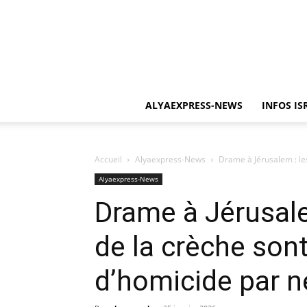
ALYAEXPRESS-NEWS
INFOS IS
Accueil
Alyaexpress-News
Drame à Jérusalem : le
Alyaexpress-News
Drame à Jérusale
de la crèche so
d’homicide par n