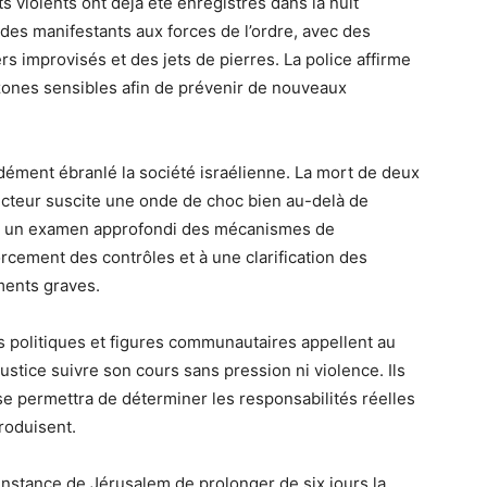
s violents ont déjà été enregistrés dans la nuit
es manifestants aux forces de l’ordre, avec des
s improvisés et des jets de pierres. La police affirme
 zones sensibles afin de prévenir de nouveaux
ndément ébranlé la société israélienne. La mort de deux
cteur suscite une onde de choc bien au-delà de
à un examen approfondi des mécanismes de
rcement des contrôles et à une clarification des
ments graves.
 politiques et figures communautaires appellent au
justice suivre son cours sans pression ni violence. Ils
e permettra de déterminer les responsabilités réelles
produisent.
instance de Jérusalem de prolonger de six jours la