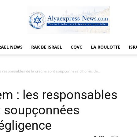
RAEL NEWS
RAK BE ISRAEL
CQVC
LA ROULOTTE
ISR
Alyaexpress-
s responsables de la crèche sont soupçonnées d’homicide...
m : les responsables
News
nt soupçonnées
égligence