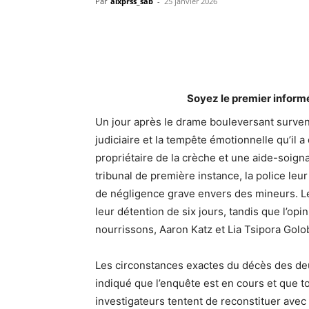
Par
alxprss_sab
-
25 janvier 2026
Soyez le premier inform
Un jour après le drame bouleversant surve
judiciaire et la tempête émotionnelle qu’il a
propriétaire de la crèche et une aide-soig
tribunal de première instance, la police le
de négligence grave envers des mineurs. Le
leur détention de six jours, tandis que l’op
nourrissons, Aaron Katz et Lia Tsipora Gol
Les circonstances exactes du décès des deu
indiqué que l’enquête est en cours et que t
investigateurs tentent de reconstituer avec