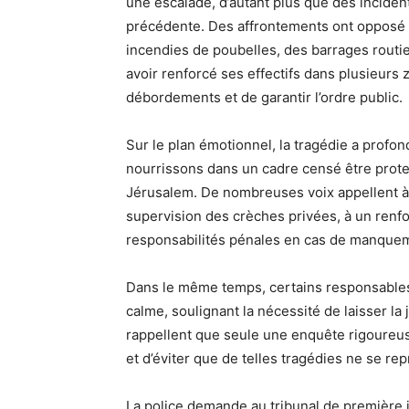
une escalade, d’autant plus que des incident
précédente. Des affrontements ont opposé d
incendies de poubelles, des barrages routier
avoir renforcé ses effectifs dans plusieurs
débordements et de garantir l’ordre public.
Sur le plan émotionnel, la tragédie a profo
nourrissons dans un cadre censé être prote
Jérusalem. De nombreuses voix appellent 
supervision des crèches privées, à un renfo
responsabilités pénales en cas de manque
Dans le même temps, certains responsables
calme, soulignant la nécessité de laisser la 
rappellent que seule une enquête rigoureus
et d’éviter que de telles tragédies ne se re
La police demande au tribunal de première 