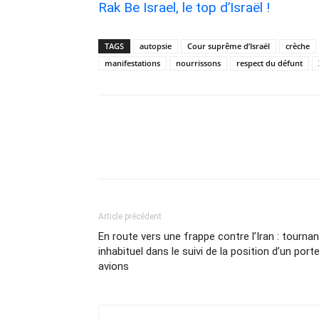
Rak Be Israel, le top d’Israël !
TAGS
autopsie
Cour suprême d’Israël
crèche
manifestations
nourrissons
respect du défunt
Article précédent
En route vers une frappe contre l’Iran : tournan
inhabituel dans le suivi de la position d’un port
avions