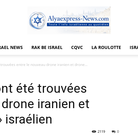
RAEL NEWS
RAK BE ISRAEL
CQVC
LA ROULOTTE
ISR
Alyaexpress-
 trouvées entre le nouveau drone iranien et drone...
ont été trouvées
News
drone iranien et
 israélien
2119
0