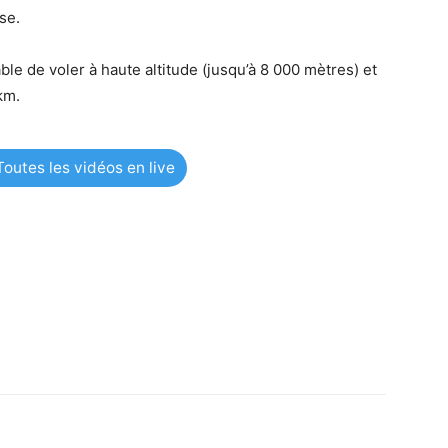
se.
le de voler à haute altitude (jusqu’à 8 000 mètres) et
km.
outes les vidéos en live