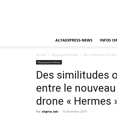
ALYAEXPRESS-NEWS
INFOS IS
Accueil
Alyaexpress-News
Des similitudes ont été
Alyaexpress-News
Des similitudes 
entre le nouveau 
drone « Hermes »
Par
alxprss_sab
-
10 décembre 2019