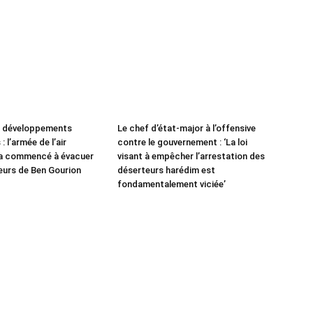
e développements
Le chef d’état-major à l’offensive
: l’armée de l’air
contre le gouvernement : ‘La loi
 a commencé à évacuer
visant à empêcher l’arrestation des
leurs de Ben Gourion
déserteurs harédim est
fondamentalement viciée’