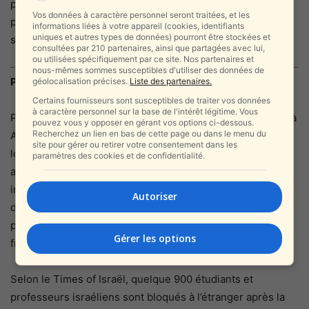
prière, le chant et la joie — un Chabbat de ferveur, décrit
Vos données à caractère personnel seront traitées, et les
par les témoins comme empreint de « chayos », de vitalité
informations liées à votre appareil (cookies, identifiants
uniques et autres types de données) pourront être stockées et
spirituelle.
consultées par 210 partenaires, ainsi que partagées avec lui,
ou utilisées spécifiquement par ce site. Nos partenaires et
nous-mêmes sommes susceptibles d'utiliser des données de
Pourquoi la Jordanie ?
géolocalisation précises.
Liste des partenaires.
Certains fournisseurs sont susceptibles de traiter vos données
à caractère personnel sur la base de l'intérêt légitime. Vous
Pour comprendre pourquoi ces jeunes se sont retrouvés à
pouvez vous y opposer en gérant vos options ci-dessous.
Recherchez un lien en bas de cette page ou dans le menu du
Amman plutôt qu’ailleurs, il faut revenir aux réalités
site pour gérer ou retirer votre consentement dans les
logistiques de la guerre. Dès le 28 février 2026, l’espace
paramètres des cookies et de confidentialité.
aérien israélien est fermé à l’aviation civile, rendant
impossible tout départ depuis Ben Gourion. Pour les
Autoriser
départs urgents, les autorités recommandent de
privilégier une sortie via la Jordanie ou l’Égypte, dont les
Gérer les options
frontières terrestres restent ouvertes.
Selon le Times of Israël, quelque 900 étudiants et
professeurs israéliens sont bloqués à l’étranger après la