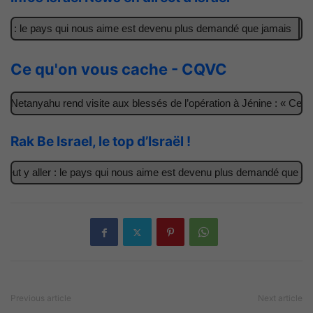
 : le pays qui nous aime est devenu plus demandé que jamais
Il a
Ce qu'on vous cache - CQVC
etanyahu rend visite aux blessés de l’opération à Jénine : « Ces gar
Rak Be Israel, le top d’Israël !
 y aller : le pays qui nous aime est devenu plus demandé que jamais
Previous article
Next article