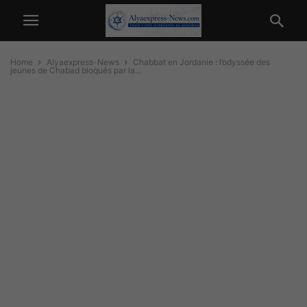
Home
Alyaexpress-News
Chabbat en Jordanie : l’odyssée des
jeunes de Chabad bloqués par la...