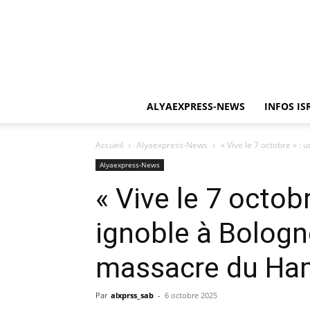
ALYAEXPRESS-NEWS
INFOS IS
Accueil
Alyaexpress-News
« Vive le 7 octobre » : 
Alyaexpress-News
« Vive le 7 octobr
ignoble à Bologne
massacre du Ha
Par
alxprss_sab
-
6 octobre 2025