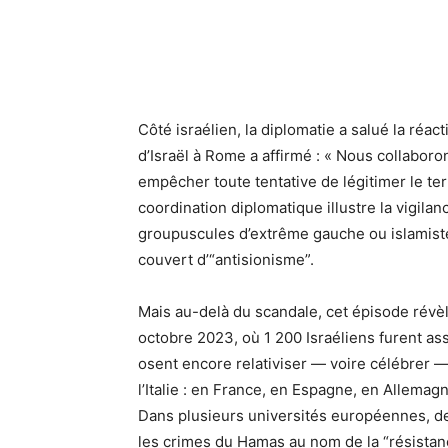
l’Italie : en France, en Espagne, en Allemag
Dans plusieurs universités européennes, de
les crimes du Hamas au nom de la “résistan
Israël, de son côté, voit dans ces dérives l
terreur islamiste. Comme le rappelait récem
octobre a été le 11 septembre du monde libr
à la civilisation qu’ils prétendent défendre. 
La diplomatie israélienne promet de rester 
ministère des Affaires étrangères confie : « 
n’est pas terminée. Les ennemis d’Israël exp
haine. Nous devons y répondre par la vérité
L’affaire de Bologne, finalement étouffée ava
octobre n’est pas une date à fêter, mais à c
l’humanité tout entière. Et ceux qui, en Eu