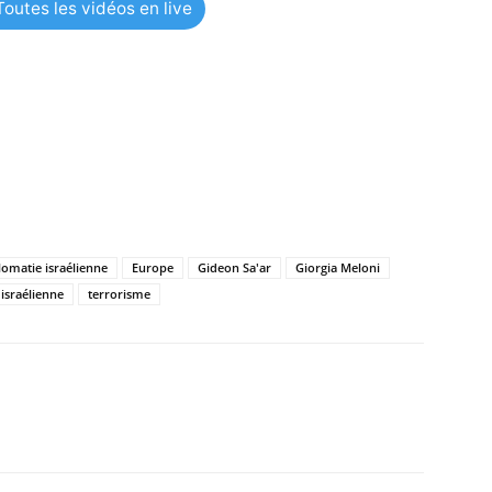
Article suivant
a
Le Premier ministre suédois critique Greta
 de
Thunberg : “Une décision très stupide”