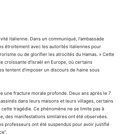
ne, des manifestations similaires ont été observées.
s professeurs ont été suspendus pour avoir justifié
ce”.
e signe d’un effondrement moral de l’Occident face à la
ment le président israélien Itzhak Herzog : « Le 7
e. Ceux qui choisissent de le fêter n’ont rien compris
»
en alerte. À Jérusalem, un haut responsable du
Nous remercions nos alliés italiens, mais cette bataille
loitent les failles de la démocratie pour répandre leur
 et la mémoire. »
nt qu’elle n’éclate, aura au moins servi de rappel : le 7
ommémorer. C’est un jour de deuil pour Israël et pour
rope, oublient cette évidence devraient se demander