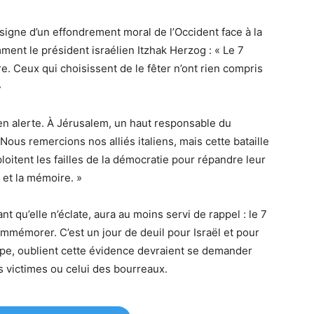
s victimes ou celui des bourreaux.
outes les vidéos en live
lomatie israélienne
Europe
Gideon Sa'ar
Giorgia Meloni
 israélienne
terrorisme