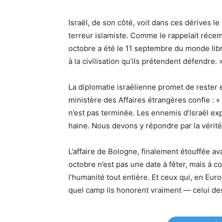
quel camp ils honorent vraiment — celui de
Nouveau | T
Infos Israel News en direct d’Israël
Ce qu'on vous cache - CQVC
Rak Be Israel, le top d’Israël !
TAGS
7 octobre
antisémitisme
Bologne
dip
Hamas
Israël
relations internationales
sécurité