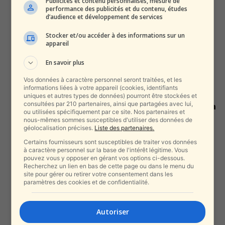
Publicités et contenu personnalisés, mesure de
alxprss_sab
-
12 novembre 2025
performance des publicités et du contenu, études
d’audience et développement de services
Stocker et/ou accéder à des informations sur un
« Vive le 7 octobre » : une
appareil
invitation ignoble à Bologne
pour...
En savoir plus
alxprss_sab
-
6 octobre 2025
Vos données à caractère personnel seront traitées, et les
informations liées à votre appareil (cookies, identifiants
Après Israël, Macron vise
uniques et autres types de données) pourront être stockées et
consultées par 210 partenaires, ainsi que partagées avec lui,
Londres : la reconnaissance de la
ou utilisées spécifiquement par ce site. Nos partenaires et
Palestine...
nous-mêmes sommes susceptibles d'utiliser des données de
géolocalisation précises.
Liste des partenaires.
alxprss_sab
-
24 août 2025
Certains fournisseurs sont susceptibles de traiter vos données
à caractère personnel sur la base de l'intérêt légitime. Vous
La Turquie en crise : la
pouvez vous y opposer en gérant vos options ci-dessous.
destination qui haïssait Israël
Recherchez un lien en bas de cette page ou dans le menu du
n’attire...
site pour gérer ou retirer votre consentement dans les
paramètres des cookies et de confidentialité.
alxprss_sab
-
7 août 2025
Autoriser
Trump rompt avec l’Inde : la lune
de miel est finie,...