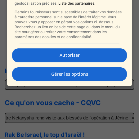
géolocalisation précises.
Liste des partenaires.
Certains fournisseurs sont susceptibles de traiter vos données
à caractère personnel sur la base de l'intérêt légitime. Vous
pouvez vous y opposer en gérant vos options ci-dessous.
Recherchez un lien en bas de cette page ou dans le menu du
site pour gérer ou retirer votre consentement dans les
paramètres des cookies et de confidentialité.
Nouveau | Toutes les vidéos en live
Autoriser
Infos Israel News en direct d’Israël
Gérer les options
r : le pays qui nous aime est devenu plus demandé que jamais
Il 
Ce qu'on vous cache - CQVC
tre Netanyahu rend visite aux blessés de l’opération à Jénine : « C
Rak Be Israel, le top d’Israël !