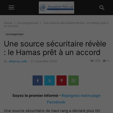
Home
Uncategorized
Une source sécuritaire révèle : le Hamas prêt à
un accord
Uncategorized
Une source sécuritaire révèle
: le Hamas prêt à un accord
655
0
By
alxprss_sab
-
21 novembre 2024
Soyez le premier informé -
Rejoignez notre page
Facebook
.
Une source sécuritaire de haut rang a déclaré plus tôt