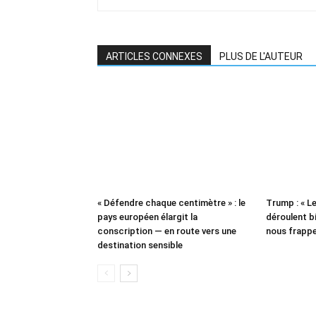
ARTICLES CONNEXES
PLUS DE L'AUTEUR
« Défendre chaque centimètre » : le
Trump : « L
pays européen élargit la
déroulent bi
conscription — en route vers une
nous frappe
destination sensible