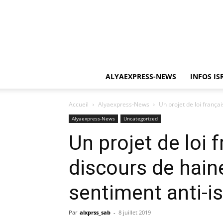
ALYAEXPRESS-NEWS
INFOS IS
Accueil
Alyaexpress-News
Un projet de loi françai
Alyaexpress-News
Uncategorized
Un projet de loi 
discours de haine
sentiment anti-is
Par
alxprss_sab
-
8 juillet 2019