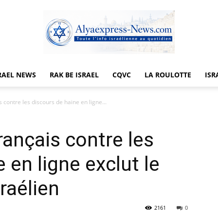
RAEL NEWS
RAK BE ISRAEL
CQVC
LA ROULOTTE
ISR
Alyaexpress-
s contre les discours de haine en ligne...
français contre les
News
 en ligne exclut le
raélien
2161
0