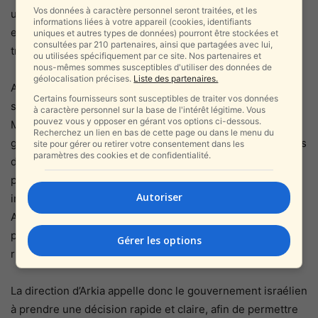
Vos données à caractère personnel seront traitées, et les
un déséquilibre concurrentiel et empêcherait une
informations liées à votre appareil (cookies, identifiants
exploitation stable et régulière de la ligne par un
uniques et autres types de données) pourront être stockées et
consultées par 210 partenaires, ainsi que partagées avec lui,
transporteur israélien.
ou utilisées spécifiquement par ce site. Nos partenaires et
nous-mêmes sommes susceptibles d'utiliser des données de
géolocalisation précises.
Liste des partenaires.
Au-delà des considérations commerciales, Arkia insiste
Certains fournisseurs sont susceptibles de traiter vos données
sur la dimension nationale et publique de la liaison vers
à caractère personnel sur la base de l'intérêt légitime. Vous
pouvez vous y opposer en gérant vos options ci-dessous.
Minsk. La compagnie souligne que ces vols visent à
Recherchez un lien en bas de cette page ou dans le menu du
garantir une continuité aérienne et à répondre aux besoins
site pour gérer ou retirer votre consentement dans les
paramètres des cookies et de confidentialité.
d’une des plus grandes communautés juives d’Europe,
précisément dans une période marquée par une forte
Autoriser
incertitude géopolitique et sécuritaire. Dans ce contexte,
Arkia estime que l’intervention de l’État est indispensable
pour préserver l’accessibilité aérienne et éviter une
Gérer les options
rupture durable des liaisons entre Israël et la Biélorussie.
La direction d’Arkia appelle donc le gouvernement israélien
à prendre une décision rapide et claire, afin de permettre