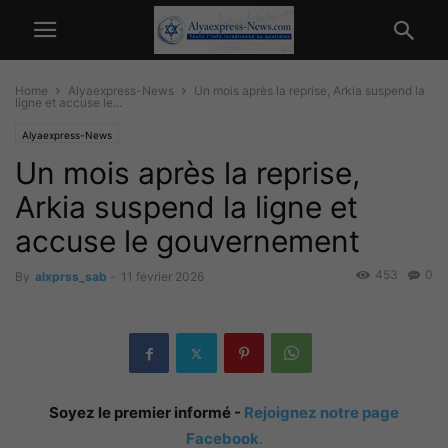
Home
Alyaexpress-News
Un mois après la reprise, Arkia suspend la
ligne et accuse le...
Alyaexpress-News
Un mois après la reprise,
Arkia suspend la ligne et
accuse le gouvernement
453
0
By
alxprss_sab
-
11 février 2026
Soyez le premier informé -
Rejoignez notre page
Facebook
.