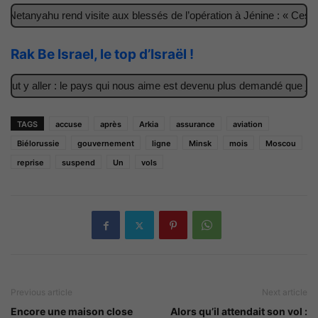
etanyahu rend visite aux blessés de l’opération à Jénine : « Ces ga
Rak Be Israel, le top d’Israël !
t y aller : le pays qui nous aime est devenu plus demandé que jamai
TAGS
accuse
après
Arkia
assurance
aviation
Biélorussie
gouvernement
ligne
Minsk
mois
Moscou
reprise
suspend
Un
vols
Previous article
Next article
Encore une maison close
Alors qu’il attendait son vol :