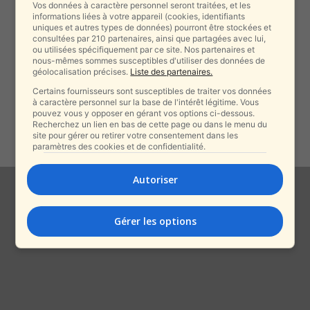
Vos données à caractère personnel seront traitées, et les
Un mois après la reprise, Arkia
informations liées à votre appareil (cookies, identifiants
suspend la ligne et accuse...
uniques et autres types de données) pourront être stockées et
consultées par 210 partenaires, ainsi que partagées avec lui,
alxprss_sab
-
11 février 2026
ou utilisées spécifiquement par ce site. Nos partenaires et
nous-mêmes sommes susceptibles d'utiliser des données de
géolocalisation précises.
Liste des partenaires.
Certains fournisseurs sont susceptibles de traiter vos données
Vers des chars russes à Paris ?
à caractère personnel sur la base de l'intérêt légitime. Vous
Moscou désigne désormais la...
pouvez vous y opposer en gérant vos options ci-dessous.
Recherchez un lien en bas de cette page ou dans le menu du
alxprss_sab
-
2 décembre 2025
site pour gérer ou retirer votre consentement dans les
paramètres des cookies et de confidentialité.
Autoriser
Gérer les options