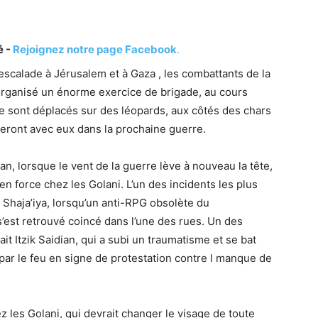
é -
Rejoignez notre page Facebook
.
 escalade à Jérusalem et à Gaza , les combattants de la
 organisé un énorme exercice de brigade, au cours
e sont déplacés sur des léopards, aux côtés des chars
reront avec eux dans la prochaine guerre.
an, lorsque le vent de la guerre lève à nouveau la tête,
 force chez les Golani. L’un des incidents les plus
à Shaja’iya, lorsqu’un anti-RPG obsolète du
s’est retrouvé coincé dans l’une des rues. Un des
ait Itzik Saidian, qui a subi un traumatisme et se bat
par le feu en signe de protestation contre l manque de
 les Golani, qui devrait changer le visage de toute