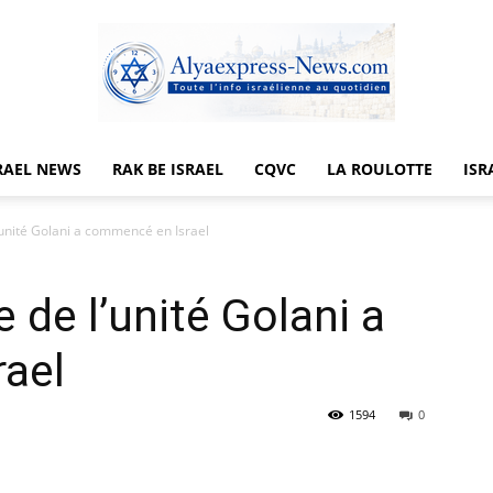
RAEL NEWS
RAK BE ISRAEL
CQVC
LA ROULOTTE
ISR
Alyaexpress-
unité Golani a commencé en Israel
 de l’unité Golani a
News
ael
1594
0