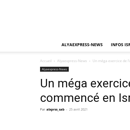
ALYAEXPRESS-NEWS
INFOS IS
Accueil
Alyaexpress-News
Un méga exercice de l’
Alyaexpress-News
Un méga exercice
commencé en Isr
Par
alxprss_sab
-
25 avril 2021