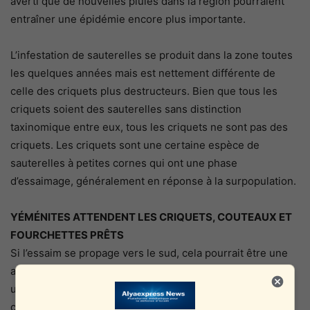
averti que de nouvelles pluies dans la région pourraient
entraîner une épidémie encore plus importante.
L’infestation de sauterelles se produit dans la zone toutes
les quelques années mais est nettement différente de
celle des criquets plus destructeurs. Bien que tous les
criquets soient des sauterelles sans distinction
taxinomique entre eux, tous les criquets ne sont pas des
criquets. Les criquets sont une certaine espèce de
sauterelles à petites cornes qui ont une phase
d’essaimage, généralement en réponse à la surpopulation.
YÉMÉNITES ATTENDENT LES CRIQUETS, COUTEAUX ET
FOURCHETTES PRÊTS
Si l’essaim se propage vers le sud, cela pourrait être une
aubaine pour le pays voisin du Yémen. Le Yémen a connu
une crise de famine croissante en raison de la guerre
civile. Plus de 85 000 enfants sont morts des suites de la