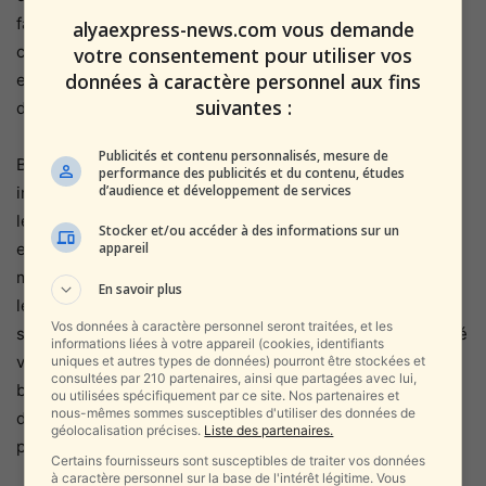
famine en 2018. En mai 2020, l’UNICEF a décrit le Yémen
alyaexpress-news.com vous demande
comme «la plus grande crise humanitaire au monde» et a
votre consentement pour utiliser vos
données à caractère personnel aux fins
estimé que 80% de la population, soit plus de 24 millions
suivantes :
de personnes, se trouvaient en besoin d’aide humanitaire.
Publicités et contenu personnalisés, mesure de
Bien que les criquets consomment des cultures, les
performance des publicités et du contenu, études
d’audience et développement de services
infestations précédentes ont été utilisées pour atténuer
les conditions de famine. À l’été 2019, les criquets ont
Stocker et/ou accéder à des informations sur un
appareil
envahi le Yémen juste avant le jeûne du Ramadan d’un
mois. Les insectes ont été attrapés par les Yéménites qui
En savoir plus
les mangent traditionnellement rôtis comme une protéine
Vos données à caractère personnel seront traitées, et les
servis avec du riz et des légumes. Des agriculteurs ont été
informations liées à votre appareil (cookies, identifiants
vus vendre leurs prises fraîches sur des stands en
uniques et autres types de données) pourront être stockées et
consultées par 210 partenaires, ainsi que partagées avec lui,
bordure de route. Les Yéménites affirment que manger
ou utilisées spécifiquement par ce site. Nos partenaires et
nous-mêmes sommes susceptibles d'utiliser des données de
des criquets a des avantages pour la santé, notamment
géolocalisation précises.
Liste des partenaires.
pour soulager le diabète et l’hypertension.
Certains fournisseurs sont susceptibles de traiter vos données
à caractère personnel sur la base de l'intérêt légitime. Vous