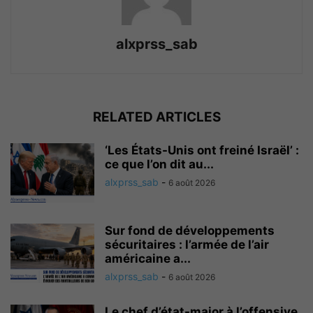
alxprss_sab
RELATED ARTICLES
‘Les États-Unis ont freiné Israël’ :
ce que l’on dit au...
alxprss_sab
-
6 août 2026
Sur fond de développements
sécuritaires : l’armée de l’air
américaine a...
alxprss_sab
-
6 août 2026
Le chef d’état-major à l’offensive