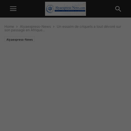
Home
Alyaexpress-News
Un essaim de criquets a tout dévoré sur
son passage en Afrique...
Alyaexpress-News