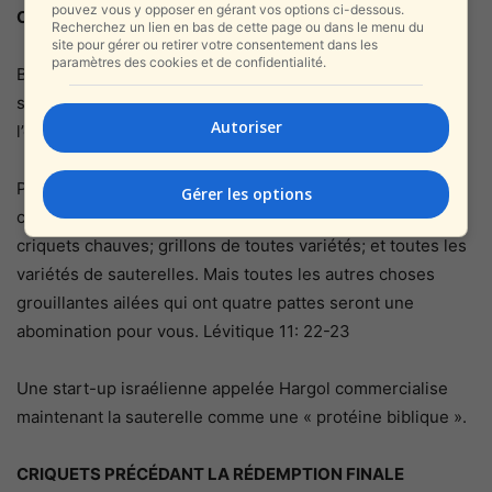
pouvez vous y opposer en gérant vos options ci-dessous.
CRIQUETS CASHER
Recherchez un lien en bas de cette page ou dans le menu du
site pour gérer ou retirer votre consentement dans les
paramètres des cookies et de confidentialité.
Bien que la consommation humaine d’insectes soit
strictement interdite par la Torah, les criquets sont
Autoriser
l’exception notable et sont casher.
Parmi ceux-ci, vous pouvez manger ce qui suit: des
Gérer les options
criquets de toutes les variétés; toutes les variétés de
criquets chauves; grillons de toutes variétés; et toutes les
variétés de sauterelles. Mais toutes les autres choses
grouillantes ailées qui ont quatre pattes seront une
abomination pour vous. Lévitique 11: 22-23
Une start-up israélienne appelée Hargol commercialise
maintenant la sauterelle comme une « protéine biblique ».
CRIQUETS PRÉCÉDANT LA RÉDEMPTION FINALE