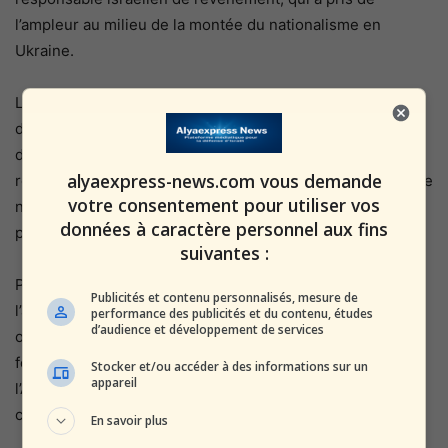
l’ampleur au milieu de la montée du nationalisme en
Ukraine.
Lors de la marche, de nombreux participants ont brandi
des banderoles portant le symbole du parti d’extrême
droite Svoboda, dont les dirigeants ont souvent fait des
alyaexpress-news.com vous demande
remarques antisémites, et des banderoles qui disaient: «Le
votre consentement pour utiliser vos
nationalisme est notre religion. Bandera est notre
données à caractère personnel aux fins
prophète ».
suivantes :
Pendant la Seconde Guerre mondiale, Bandera a dirigé
Publicités et contenu personnalisés, mesure de
l’armée insurrectionnelle ukrainienne, dont les hommes
performance des publicités et du contenu, études
d’audience et développement de services
ont tué des milliers de Juifs et de Polonais, y compris des
femmes et des enfants, tout en combattant aux côtés de
Stocker et/ou accéder à des informations sur un
appareil
l’Allemagne nazie contre l’Armée rouge et les
communistes.
En savoir plus