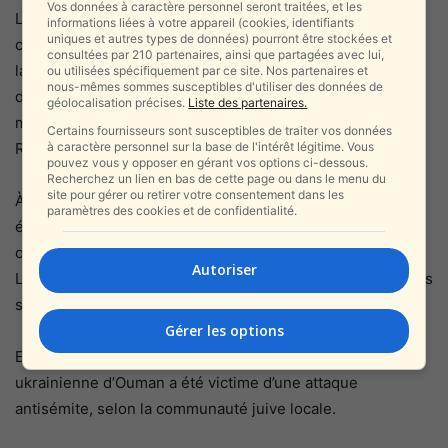
Vos données à caractère personnel seront traitées, et les
Les expressions d’admiration pour Bandera et d’autres
informations liées à votre appareil (cookies, identifiants
uniques et autres types de données) pourront être stockées et
collaborateurs ont augmenté en portée et en statut après
consultées par 210 partenaires, ainsi que partagées avec lui,
la révolution de 2014 en Ukraine, qui a renversé le régime
ou utilisées spécifiquement par ce site. Nos partenaires et
nous-mêmes sommes susceptibles d'utiliser des données de
de Viktor Ianoukovitch alors qu’il affirmait qu’il était une
géolocalisation précises.
Liste des partenaires.
marionnette russe et a déclenché un conflit armé avec la
Certains fournisseurs sont susceptibles de traiter vos données
à caractère personnel sur la base de l'intérêt légitime. Vous
Russie.
pouvez vous y opposer en gérant vos options ci-dessous.
Recherchez un lien en bas de cette page ou dans le menu du
site pour gérer ou retirer votre consentement dans les
À Lviv, ville natale de Bandera, des événements ont
paramètres des cookies et de confidentialité.
également eu lieu auxquels de nombreux responsables
ont participé, dont Maxim Kozitsky, le chef de la région de
Autoriser
Lviv. Lui et d’autres fonctionnaires ont placé des couronnes
sur un monument à Bandera.
Gérer les options
En septembre, un juif hassidique arrivé dans la ville
ukrainienne d’Ouman a été victime d’une attaque
antisémite, selon la communauté juive locale.