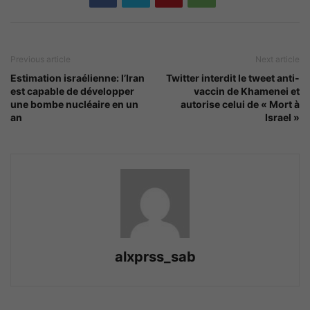
Previous article
Next article
Estimation israélienne: l’Iran
Twitter interdit le tweet anti-
est capable de développer
vaccin de Khamenei et
une bombe nucléaire en un
autorise celui de « Mort à
an
Israel »
alxprss_sab