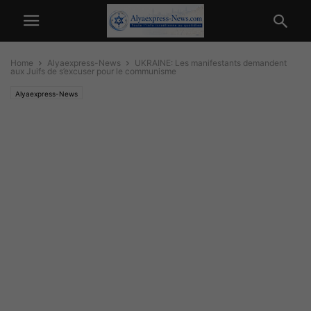
Home
Alyaexpress-News
UKRAINE: Les manifestants demandent
aux Juifs de s’excuser pour le communisme
Alyaexpress-News