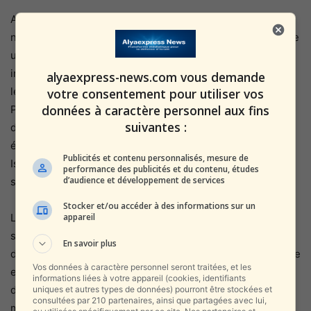
Alors que le Hezbollah tente de projeter une image de
normalité et de résistance, la réalité opérationnelle montre
une structure fragilisée, obligée de disperser ses
infrastructures, de les cacher sous terre, et de multiplier
alyaexpress-news.com vous demande
les déplacements pour éviter les frappes israéliennes.
votre consentement pour utiliser vos
données à caractère personnel aux fins
Pour Tsahal, l’objectif est simple : empêcher l’organisation
suivantes :
d’accumuler suffisamment de moyens pour ouvrir un front
élargi et coordonné, particulièrement à un moment où
Publicités et contenu personnalisés, mesure de
Israël doit gérer simultanément plusieurs théâtres
performance des publicités et du contenu, études
d’audience et développement de services
sensibles.
Stocker et/ou accéder à des informations sur un
appareil
L’armée de l’air israélienne joue un rôle central dans cette
stratégie d’attrition. La précision des frappes, l’utilisation
En savoir plus
de renseignements en temps réel et la coordination étroite
Vos données à caractère personnel seront traitées, et les
entre les unités de renseignement et les forces aériennes
informations liées à votre appareil (cookies, identifiants
démontrent une volonté de frapper vite et juste, tout en
uniques et autres types de données) pourront être stockées et
consultées par 210 partenaires, ainsi que partagées avec lui,
minimisant l’exposition des civils.