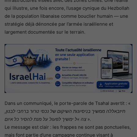
infrastructures visées avec des zones civiles. Une réalité
qui illustre, une fois encore, l’usage cynique du Hezbollah
de la population libanaise comme bouclier humain — une
stratégie déjà dénoncée par l’armée israélienne et
largement documentée sur le terrain.
Dans un communiqué, le porte-parole de Tsahal avertit : «
חיזבאללה ממשיך בניסיונות השיקום של נכסי טרור ברחבי לבנון,
צה »ל ימשיך לפעול על מנת להסיר כל איום
».
Le message est clair : les frappes ne sont pas ponctuelles,
mais font partie d’une campagne continue visant à