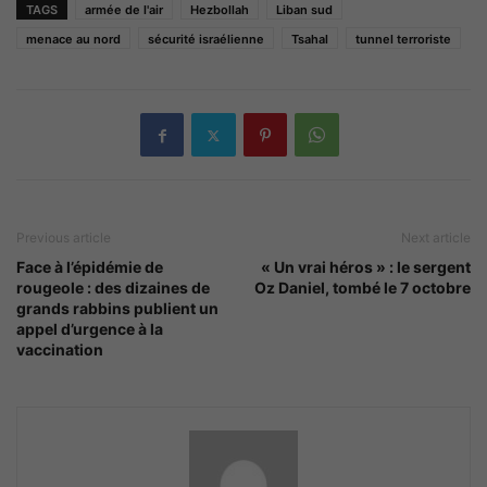
TAGS
armée de l'air
Hezbollah
Liban sud
menace au nord
sécurité israélienne
Tsahal
tunnel terroriste
Previous article
Next article
Face à l’épidémie de
« Un vrai héros » : le sergent
rougeole : des dizaines de
Oz Daniel, tombé le 7 octobre
grands rabbins publient un
appel d’urgence à la
vaccination