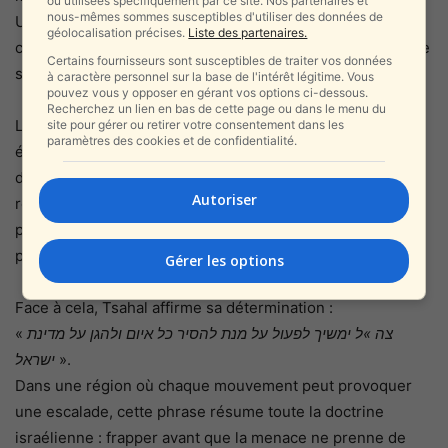
ou utilisées spécifiquement par ce site. Nos partenaires et
nous-mêmes sommes susceptibles d'utiliser des données de
Une exigence tactique, mais aussi morale, dans un
géolocalisation précises.
Liste des partenaires.
contexte où le Hezbollah fait tout pour transformer chaque
Certains fournisseurs sont susceptibles de traiter vos données
site civil en cible militaire potentielle.
à caractère personnel sur la base de l'intérêt légitime. Vous
pouvez vous y opposer en gérant vos options ci-dessous.
Recherchez un lien en bas de cette page ou dans le menu du
Les tensions le long de la frontière nord demeurent
site pour gérer ou retirer votre consentement dans les
paramètres des cookies et de confidentialité.
élevées, et rien n’indique que le Hezbollah cherche à
désamorcer la situation. Bien au contraire : ses tentatives
Autoriser
répétées de reconstruire ses infrastructures laissent
présager une volonté de maintenir une pression
permanente sur Israël, avec l’appui stratégique de l’Iran.
Gérer les options
Face à cela, Tsahal affirme sa détermination :
«
צה »ל ימשיך לפעול על מנת להסיר כל איום ולהגן על מדינת
ישראל
».
Dans une région où chaque mouvement peut provoquer
une escalade, cette phrase résume toute la doctrine
israélienne : frapper avant que la menace ne prenne de