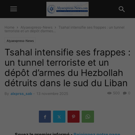
Home
Alyaexpress-News
Tsahal intensifie ses frappes : un tunnel
terroriste et un dépôt d’armes...
Alyaexpress-News
Tsahal intensifie ses frappes :
un tunnel terroriste et un
dépôt d’armes du Hezbollah
détruits dans le sud du Liban
500
0
By
alxprss_sab
-
13 novembre 2025
Soyez le premier informé -
Rejoignez notre page