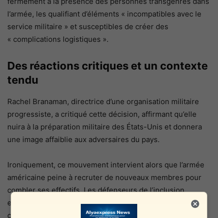
fermement à la présence des personnes transgenres dans
l’armée, les qualifiant d’éléments « incompatibles avec le
service militaire » et susceptibles de créer des
« complications logistiques ».
Des réactions critiques et un contexte
tendu
Rachel Branaman, directrice d’une organisation militaire
progressiste, a critiqué cette décision, affirmant qu’elle
nuira à la préparation militaire des États-Unis et donnera
une image affaiblie aux adversaires du pays.
Ironiquement, ce mouvement intervient alors que l’armée
américaine peine à recruter de nouveaux membres pour
combler ses effectifs. Les défenseurs de l’inclusion
estiment que cette interdiction exclut des milliers de
candidats qualifiés en raison de leur identité de genre.