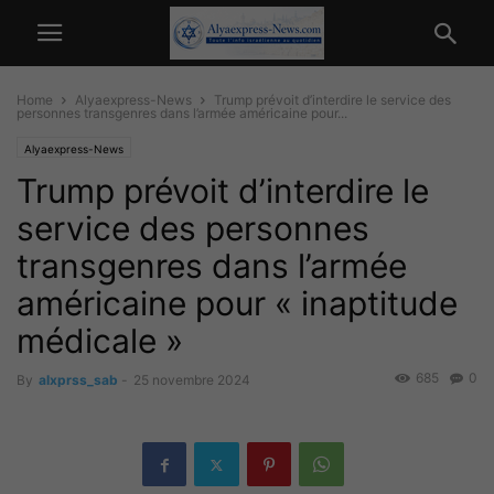
Home
Alyaexpress-News
Trump prévoit d’interdire le service des
personnes transgenres dans l’armée américaine pour...
Alyaexpress-News
Trump prévoit d’interdire le
service des personnes
transgenres dans l’armée
américaine pour « inaptitude
médicale »
685
0
By
alxprss_sab
-
25 novembre 2024