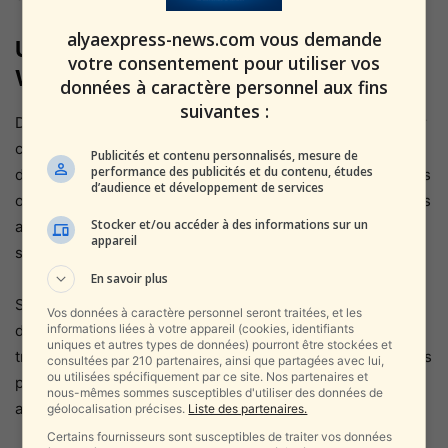
alyaexpress-news.com vous demande
Une campagne contre la « culture
votre consentement pour utiliser vos
Woke »
données à caractère personnel aux fins
suivantes :
Durant sa campagne électorale, Trump a promis d’éliminer
ce qu’il qualifie de « culture Woke » dans l’armée et
Publicités et contenu personnalisés, mesure de
performance des publicités et du contenu, études
d’autres institutions américaines. Les groupes républicains
d’audience et développement de services
ont investi massivement dans des campagnes publicitaires
Stocker et/ou accéder à des informations sur un
appelant à un retour à des politiques basées uniquement
appareil
sur le sexe biologique.
En savoir plus
Si cette mesure est mise en œuvre, elle risque de raviver
Vos données à caractère personnel seront traitées, et les
informations liées à votre appareil (cookies, identifiants
des débats intenses sur les droits des personnes
uniques et autres types de données) pourront être stockées et
transgenres aux États-Unis, leur place dans les institutions
consultées par 210 partenaires, ainsi que partagées avec lui,
ou utilisées spécifiquement par ce site. Nos partenaires et
publiques et les valeurs fondamentales de l’armée
nous-mêmes sommes susceptibles d'utiliser des données de
américaine.
géolocalisation précises.
Liste des partenaires.
Certains fournisseurs sont susceptibles de traiter vos données