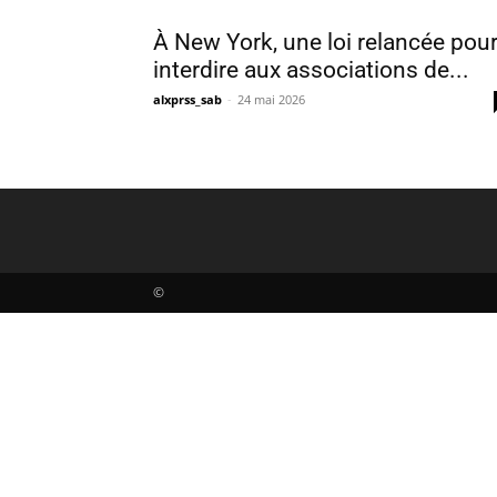
À New York, une loi relancée pou
interdire aux associations de...
alxprss_sab
-
24 mai 2026
©