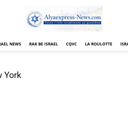
RAEL NEWS
RAK BE ISRAEL
CQVC
LA ROULOTTE
ISR
Alyaexpress-
w York
News