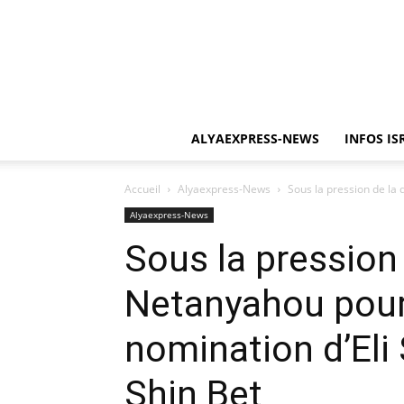
ALYAEXPRESS-NEWS
INFOS IS
Accueil
Alyaexpress-News
Sous la pression de la 
Alyaexpress-News
Sous la pression 
Netanyahou pourr
nomination d’Eli 
Shin Bet