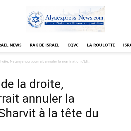
RAEL NEWS
RAK BE ISRAEL
CQVC
LA ROULOTTE
ISR
Alyaexpress-
droite, Netanyahou pourrait annuler la nomination d’Eli...
de la droite,
News
ait annuler la
Sharvit à la tête du