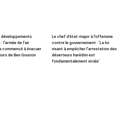
e développements
Le chef d’état-major à l’offensive
: l’armée de l’air
contre le gouvernement : ‘La loi
 a commencé à évacuer
visant à empêcher l’arrestation des
leurs de Ben Gourion
déserteurs harédim est
fondamentalement viciée’