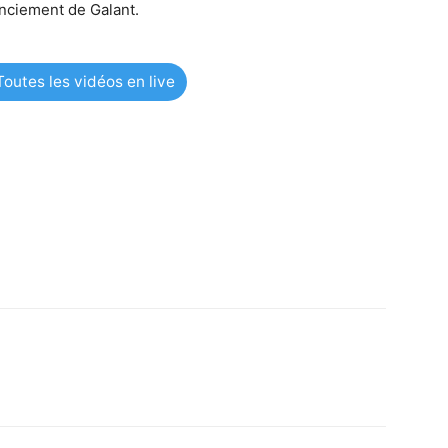
enciement de Galant.
outes les vidéos en live