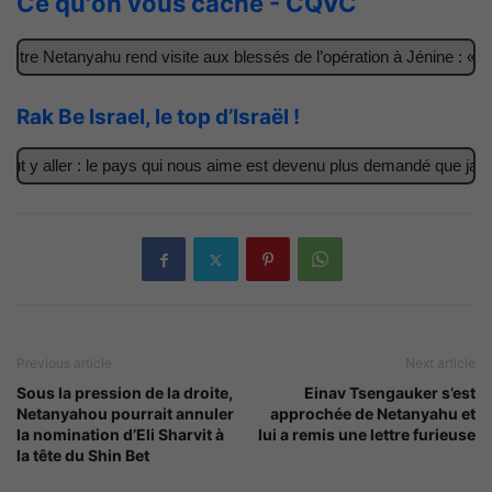
Ce qu'on vous cache - CQVC
tre Netanyahu rend visite aux blessés de l’opération à Jénine : « Ce
Rak Be Israel, le top d’Israël !
t y aller : le pays qui nous aime est devenu plus demandé que jamais
Previous article
Next article
Sous la pression de la droite,
Einav Tsengauker s’est
Netanyahou pourrait annuler
approchée de Netanyahu et
la nomination d’Eli Sharvit à
lui a remis une lettre furieuse
la tête du Shin Bet