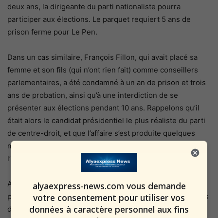
deux ans, la dirigeante du parti nationaliste pourra
participer aux élections. Le parquet requiert 5 ans de
prison ferme pour Le Pen.
Dans un cas similaire, François Fillon, qui avait placé sa
femme et son fils (qui n’ont rien fait) comme conseillers
parlementaires, a été condamné à un an de prison et trois
ans de probation, ainsi qu’à une interdiction de se
présenter aux élections pendant 10 ans. Rappelons qu’il
était alors le candidat présidentiel le plus réaliste du parti
de centre-droit, et que l’affaire s’est produite quelques
mois seulement avant les élections, ouvrant la voie à
l’Elysée pour Emmanuel Macron.
Au cas où vous vous demanderiez pourquoi Le Pen est si
alyaexpress-news.com vous demande
votre consentement pour utiliser vos
populaire en France : deux voitures de police sont entrées
données à caractère personnel aux fins
dans une banlieue immigrée de Paris et ont été attaquées