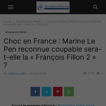
Home
Alyaexpress-News
Choc en France : Marine Le Pen reconnue
coupable sera-t-elle la « François...
Alyaexpress-News
Choc en France : Marine Le
Pen reconnue coupable sera-
t-elle la « François Fillon 2 »
?
1259
0
By
alxprss_sab
-
31 mars 2025
Soyez le premier informé -
Rejoignez notre page