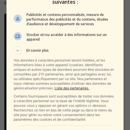
suivantes :
par des dizaines d’émeutiers musulmans.
Publicités et contenu personnalisés, mesure de
Lecteur
Media error: Format(s) not supported or
performance des publicités et du contenu, études
d’audience et développement de services
vidéo
source(s) not found
Stocker et/ou accéder à des informations sur un
appareil
Télécharger le fichier: https://alyaexpress-news.com/wp-
content/uploads/2025/03/IMG_8850.mp4?_=1
En savoir plus
Vos données à caractère personnel seront traitées, et les
informations liées à votre appareil (cookies, identifiants
uniques et autres types de données) pourront être stockées et
consultées par 210 partenaires, ainsi que partagées avec lui,
ou utilisées spécifiquement par ce site. Nos partenaires et
nous-mêmes sommes susceptibles d'utiliser des données de
géolocalisation précises.
Liste des partenaires.
Certains fournisseurs sont susceptibles de traiter vos données
à caractère personnel sur la base de l'intérêt légitime. Vous
pouvez vous y opposer en gérant vos options ci-dessous.
Recherchez un lien en bas de cette page ou dans le menu du
site pour gérer ou retirer votre consentement dans les
paramètres des cookies et de confidentialité.