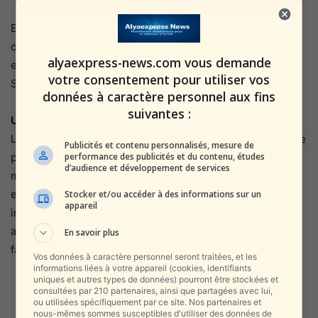
Enfin, Przemysław Czarnecki a exprimé son appui au
combat contre le terrorisme : « Nous sommes à vos côtés
alyaexpress-news.com vous demande
et soutenons le peuple israélien et les habitants de
votre consentement pour utiliser vos
Samarie. »
données à caractère personnel aux fins
suivantes :
Un changement de paradigme en Europe ?
La reconnaissance publique de la souveraineté israélienne
Publicités et contenu personnalisés, mesure de
performance des publicités et du contenu, études
par des membres du Parlement européen pourrait
d’audience et développement de services
marquer un tournant dans la position de l’Union
européenne sur le statut de la Judée-Samarie. Ce soutien
Stocker et/ou accéder à des informations sur un
appareil
intervient après des débats similaires au sein du Congrès
américain, renforçant ainsi la dynamique internationale en
En savoir plus
faveur d’un changement de politique.
Vos données à caractère personnel seront traitées, et les
informations liées à votre appareil (cookies, identifiants
uniques et autres types de données) pourront être stockées et
consultées par 210 partenaires, ainsi que partagées avec lui,
ou utilisées spécifiquement par ce site. Nos partenaires et
nous-mêmes sommes susceptibles d'utiliser des données de