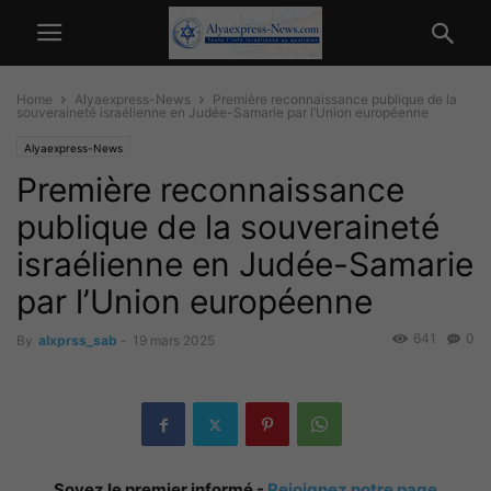
Home
Alyaexpress-News
Première reconnaissance publique de la
souveraineté israélienne en Judée-Samarie par l’Union européenne
Alyaexpress-News
Première reconnaissance
publique de la souveraineté
israélienne en Judée-Samarie
par l’Union européenne
641
0
By
alxprss_sab
-
19 mars 2025
Soyez le premier informé -
Rejoignez notre page