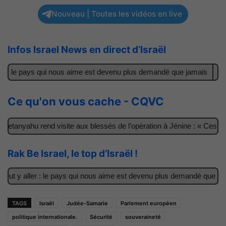
Nouveau | Toutes les vidéos en live
Infos Israel News en direct d’Israël
r : le pays qui nous aime est devenu plus demandé que jamais
Il 
Ce qu'on vous cache - CQVC
etanyahu rend visite aux blessés de l’opération à Jénine : « Ces gar
Rak Be Israel, le top d’Israël !
ut y aller : le pays qui nous aime est devenu plus demandé que jama
TAGS
Israël
Judée-Samarie
Parlement européen
politique internationale.
Sécurité
souveraineté