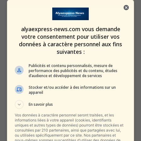
alyaexpress-news.com vous demande
📸 ۲ کشته در انفجار گاز بازارچه عامری اهواز
votre consentement pour utiliser vos
données à caractère personnel aux fins
🔹در این انفجار که امروز رخ داد تاکنون ۲ نفر کشته و ۶ نفر
suivantes :
دیگر مصدوم شدند/صداوسیما
#حوادث
🏙
@Jonoub_Fouri
pic.twitter.com/Si5bm6Urt9
Publicités et contenu personnalisés, mesure de
performance des publicités et du contenu, études
d’audience et développement de services
— jonoub_fouri (@Jonoub_fouri)
October 11, 2020
Stocker et/ou accéder à des informations sur un
appareil
En savoir plus
Vos données à caractère personnel seront traitées, et les
informations liées à votre appareil (cookies, identifiants
uniques et autres types de données) pourront être stockées et
consultées par 210 partenaires, ainsi que partagées avec lui,
ou utilisées spécifiquement par ce site. Nos partenaires et
nous-mêmes sommes susceptibles d'utiliser des données de