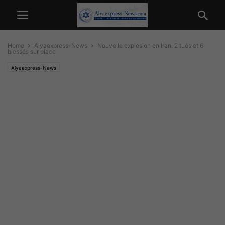
Home
Alyaexpress-News
Nouvelle explosion en Iran: 2 tués et 6
blessés sur place
Alyaexpress-News