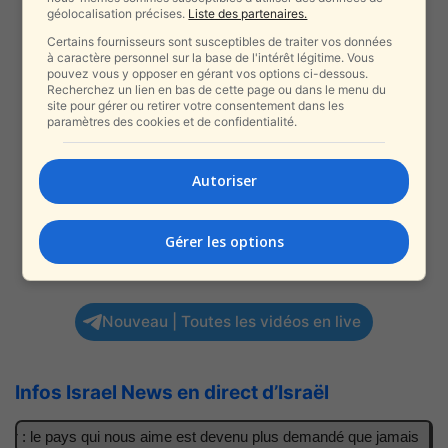
géolocalisation précises.
Liste des partenaires.
Certains fournisseurs sont susceptibles de traiter vos données
à caractère personnel sur la base de l'intérêt légitime. Vous
pouvez vous y opposer en gérant vos options ci-dessous.
Recherchez un lien en bas de cette page ou dans le menu du
site pour gérer ou retirer votre consentement dans les
paramètres des cookies et de confidentialité.
Autoriser
Gérer les options
Nouveau | Toutes les vidéos en live
Infos Israel News en direct d’Israël
er : le pays qui nous aime est devenu plus demandé que jamais
I