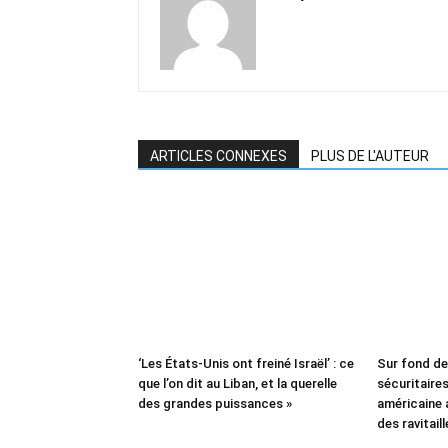
ARTICLES CONNEXES
PLUS DE L'AUTEUR
‘Les États-Unis ont freiné Israël’ : ce
Sur fond d
que l’on dit au Liban, et la querelle
sécuritaires 
des grandes puissances »
américaine
des ravitail