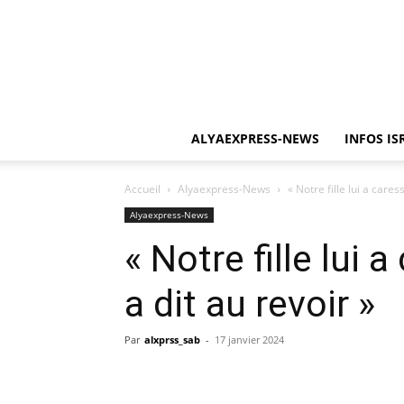
ALYAEXPRESS-NEWS
INFOS IS
Accueil
Alyaexpress-News
« Notre fille lui a caress
Alyaexpress-News
« Notre fille lui 
a dit au revoir »
Par
alxprss_sab
-
17 janvier 2024