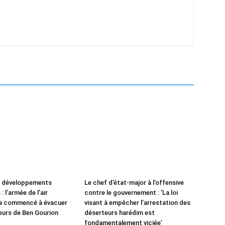
e développements
Le chef d’état-major à l’offensive
: l’armée de l’air
contre le gouvernement : ‘La loi
 a commencé à évacuer
visant à empêcher l’arrestation des
leurs de Ben Gourion
déserteurs harédim est
fondamentalement viciée’