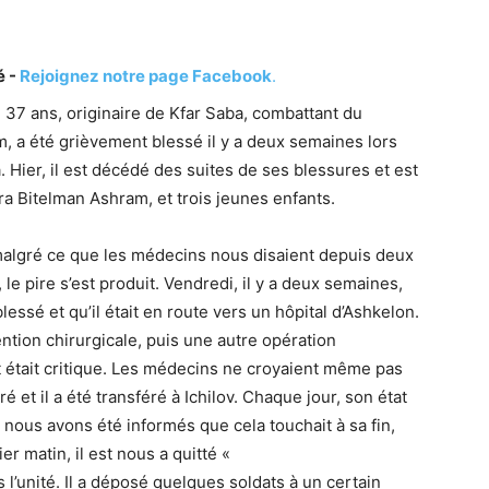
é -
Rejoignez notre page Facebook
.
37 ans, originaire de Kfar Saba, combattant du
, a été grièvement blessé il y a deux semaines lors
. Hier, il est décédé des suites de ses blessures et est
ra Bitelman Ashram, et trois jeunes enfants.
 malgré ce que les médecins nous disaient depuis deux
 le pire s’est produit. Vendredi, il y a deux semaines,
essé et qu’il était en route vers un hôpital d’Ashkelon.
vention chirurgicale, puis une autre opération
at était critique. Les médecins ne croyaient même pas
ioré et il a été transféré à Ichilov. Chaque jour, son état
 nous avons été informés que cela touchait à sa fin,
r matin, il est nous a quitté «
’unité. Il a déposé quelques soldats à un certain