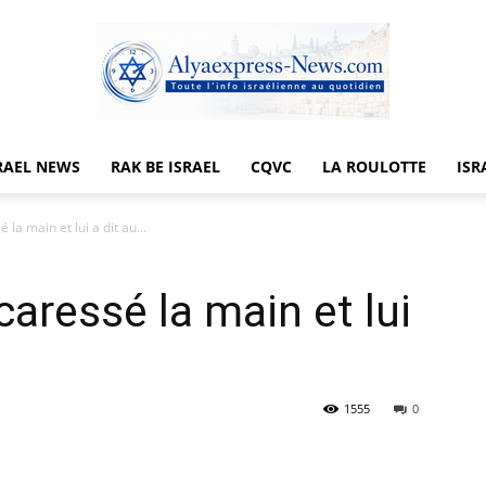
RAEL NEWS
RAK BE ISRAEL
CQVC
LA ROULOTTE
ISR
Alyaexpress-
é la main et lui a dit au...
a caressé la main et lui
News
1555
0